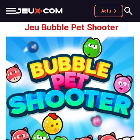
Actu
Réflexion
Bubble shooter
Bubble Pet Shooter
Jeu Bubble Pet Shooter
ux
sino
x de casino
Jeux vidéos
 jeux gratuits