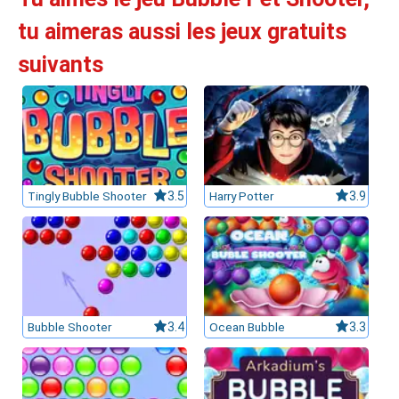
tu aimeras aussi les jeux gratuits
leurs casinos par licences et Certifications
suivants
ssement casinos au Canada
Tingly Bubble Shooter
3.5
Harry Potter
3.9
Bubble Shooter
3.4
Ocean Bubble
3.3