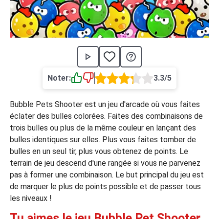
asino
Jeux de casino
Jeux vidéos
Nos jeux gr
ues de casino
rion Casino
ky7 Even Casino
Noter:
3.3/5
xander Casino
Bubble Pets Shooter est un jeu d'arcade où vous faites
 Set Spin Casino
éclater des bulles colorées. Faites des combinaisons de
trois bulles ou plus de la même couleur en lançant des
cer Casino
bulles identiques sur elles. Plus vous faites tomber de
bulles en un seul tir, plus vous obtenez de points. Le
 Bonus Casino
terrain de jeu descend d'une rangée si vous ne parvenez
pas à former une combinaison. Le but principal du jeu est
de marquer le plus de points possible et de passer tous
ssement par méthode de paiement
les niveaux !
Tu aimes le jeu Bubble Pet Shooter,