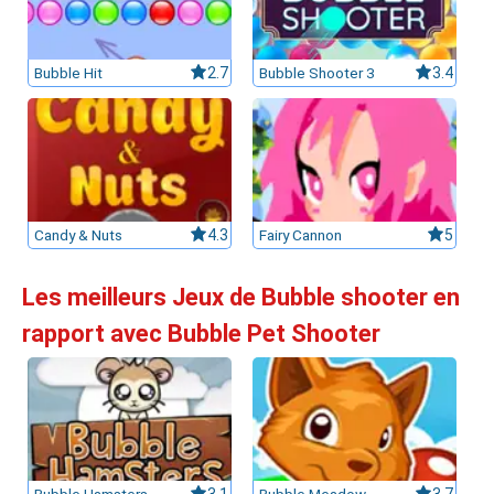
Bubble Hit
2.7
Bubble Shooter 3
3.4
Candy & Nuts
4.3
Fairy Cannon
5
Les meilleurs Jeux de Bubble shooter en
rapport avec Bubble Pet Shooter