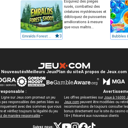
Esquivez des pièges
rusés, combattez des
créatures mystérieuses et
débloquez de puissantes
améliorations à mesure
que vous maîtris...
Emralds Forest Shoot
3
Nouveautés
Meilleurs Jeux
Plan du site
A propos de Jeux.com
responsable :
Avertisseme
 Ligne sur Jeux.com promeut un jeu
Les offres présentées sur
Joue à 16000 J
pas responsables des pertes liées au
Jeux.com
peuvent être modifiées ou reti
ez uniquement avec des sommes que vous
recommandons de toujours consulter les c
 et vérifiez toujours la légalité du jeu
bonus directement sur le site du casino
z de manière responsable
–
18+ | Réservé aux nouveaux clients
Suivez nous: