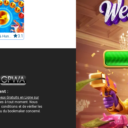
Bubbles & Hungry Dragon
3.1
nt :
eux Gratuits en Ligne sur
rées à tout moment. Nous
onditions et de vérifier les
 ou du bookmaker concerné.