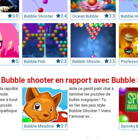
3.9
Bubble Shooter
3.4
Ocean Bubble
3.3
Bubble Hi
5
Bubble Fish
2.3
Bubble Shooter HD
3.5
 Bubble shooter en rapport avec Bubble
ta rapidité
Aide ce gentil petit chat à
 rude
terminer les puzzles de
nir à bout
bulles magiques ! Tu
roposés
es fan des jeux style
mpathique
Bubble Shooter ? Viens
t'amuser av...
Bubble Meadow
3.7