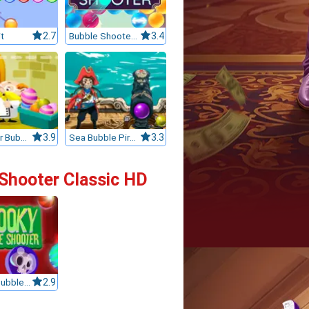
t
2.7
Bubble Shooter 3
3.4
Professor Bubble
3.9
Sea Bubble Pirates
3.3
 Shooter Classic HD
Spooky Bubble Shooter
2.9