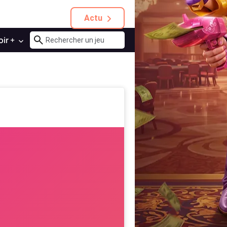
Actu
oir +