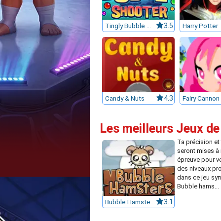
Tingly Bubble Shooter
3.5
Harry Potter
Candy & Nuts
4.3
Fairy Cannon
Les meilleurs Jeux de
Ta précision et 
seront mises à
épreuve pour ve
des niveaux p
dans ce jeu sy
Bubble hams...
Bubble Hamsters
3.1