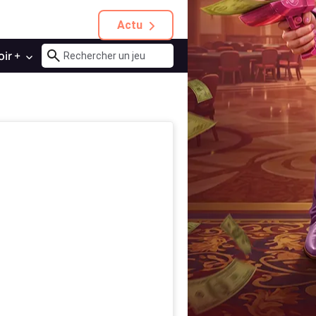
Actu
oir +