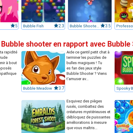
5
Bubble Fish
2.3
Bubble Shooter HD
3.5
 Bubble shooter en rapport avec Bubble 
ta rapidité
Aide ce gentil petit chat à
 rude
terminer les puzzles de
nir à bout
bulles magiques ! Tu
roposés
es fan des jeux style
mpathique
Bubble Shooter ? Viens
t'amuser av...
Bubble Meadow
3.7
Esquivez des pièges
rusés, combattez des
créatures mystérieuses et
débloquez de puissantes
améliorations à mesure
que vous maîtris...