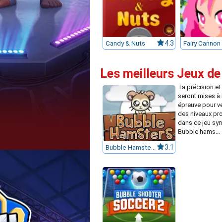
Candy & Nuts
4.3
Fairy Cannon
Les meilleurs Jeux de
Ta précision et 
seront mises à
épreuve pour ve
des niveaux p
dans ce jeu sy
Bubble hams...
Bubble Hamsters
3.1