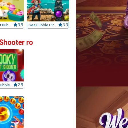
Professor Bubble
3.9
Sea Bubble Pirates
3.3
Shooter ro
Spooky Bubble Shooter
2.9