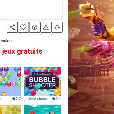
couleur.
 jeux gratuits
t
2.7
Bubble Shooter 3
3.4