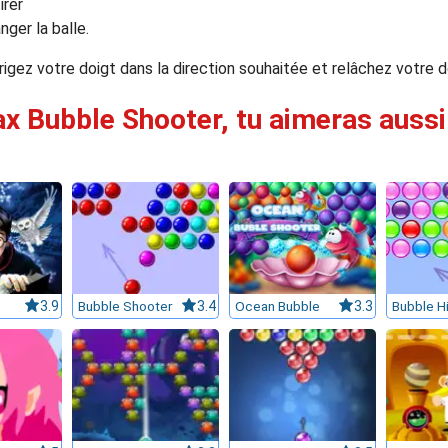
irer
nger la balle.
igez votre doigt dans la direction souhaitée et relâchez votre d
ax Bubble Shooter, tu aimeras aussi 
3.9
Bubble Shooter
3.4
Ocean Bubble
3.3
Bubble Hi