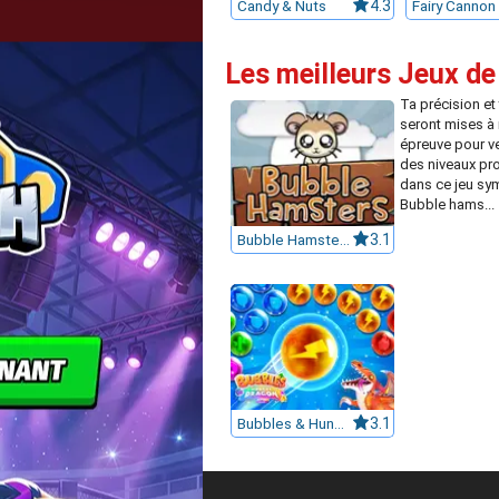
Candy & Nuts
4.3
Fairy Cannon
Les meilleurs Jeux de
Ta précision et 
seront mises à
épreuve pour ve
des niveaux p
dans ce jeu sy
Bubble hams...
Bubble Hamsters
3.1
Bubbles & Hungry Dragon
3.1