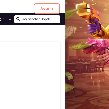
Actu
oir +