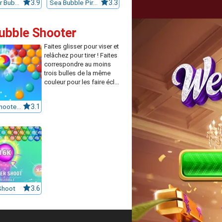
Professor Bubble
3.9
Sea Bubble Pirates
3.3
Bubble Shooter
Faites glisser pour viser et
relâchez pour tirer ! Faites
correspondre au moins
trois bulles de la même
couleur pour les faire écl...
Bubble Shooter Classic Pop
3.1
Shoot
3.6