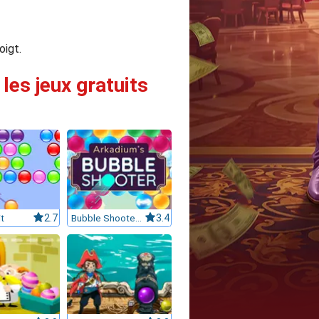
oigt.
les jeux gratuits
t
2.7
Bubble Shooter 3
3.4