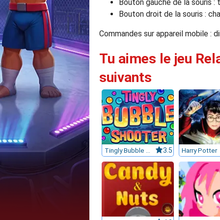
Bouton gauche de la souris : t
Bouton droit de la souris : cha
Commandes sur appareil mobile : dir
Tu aimes le jeu Rel
suivants
Tingly Bubble Shooter
3.5
Harry Potter