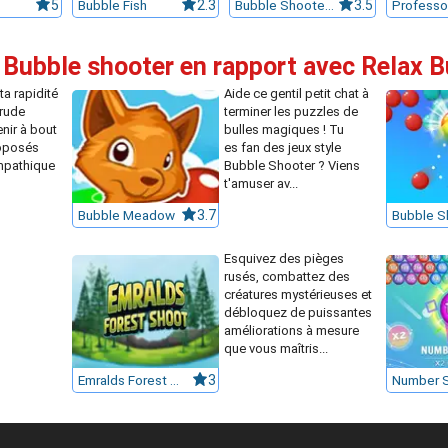
5
Bubble Fish
2.3
Bubble Shooter HD
3.5
 Bubble shooter en rapport avec Relax 
ta rapidité
Aide ce gentil petit chat à
 rude
terminer les puzzles de
nir à bout
bulles magiques ! Tu
roposés
es fan des jeux style
mpathique
Bubble Shooter ? Viens
t'amuser av...
Bubble Meadow
3.7
Esquivez des pièges
rusés, combattez des
créatures mystérieuses et
débloquez de puissantes
améliorations à mesure
que vous maîtris...
Emralds Forest Shoot
3
Number 