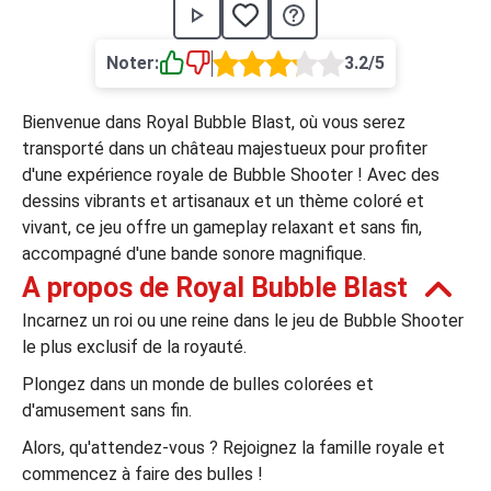
asino
Jeux de casino
Jeux vidéos
Nos jeux gr
Noter:
3.2/5
ues de casino
Bienvenue dans Royal Bubble Blast, où vous serez
rion Casino
transporté dans un château majestueux pour profiter
ky7 Even Casino
d'une expérience royale de Bubble Shooter ! Avec des
dessins vibrants et artisanaux et un thème coloré et
xander Casino
vivant, ce jeu offre un gameplay relaxant et sans fin,
 Set Spin Casino
accompagné d'une bande sonore magnifique.
A propos de Royal Bubble Blast
cer Casino
Incarnez un roi ou une reine dans le jeu de Bubble Shooter
le plus exclusif de la royauté.
 Bonus Casino
Plongez dans un monde de bulles colorées et
d'amusement sans fin.
ssement par méthode de paiement
Alors, qu'attendez-vous ? Rejoignez la famille royale et
commencez à faire des bulles !