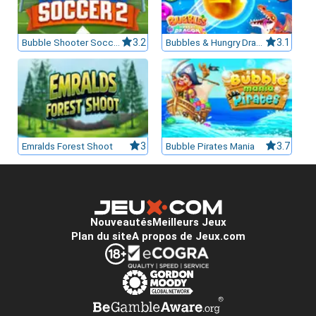
Bubble Shooter Soccer 2
3.2
Bubbles & Hungry Dragon
3.1
Emralds Forest Shoot
3
Bubble Pirates Mania
3.7
Nouveautés
Meilleurs Jeux
Plan du site
A propos de Jeux.com