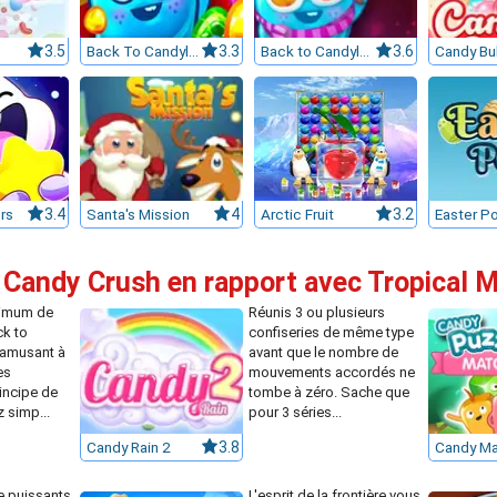
3.5
Back To Candyland : Episode 1
3.3
Back to Candyland 5: Choco Mountain
3.6
Candy Bu
rs
3.4
Santa's Mission
4
Arctic Fruit
3.2
Easter P
 Candy Crush en rapport avec Tropical 
imum de
Réunis 3 ou plusieurs
ck to
confiseries de même type
’amusant à
avant que le nombre de
es
mouvements accordés ne
incipe de
tombe à zéro. Sache que
 simp...
pour 3 séries...
Candy Rain 2
3.8
e puissants
L'esprit de la frontière vous