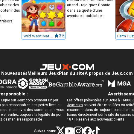
mbinez des
attend - rejoignez Bonnie
obtenir des
dans sa quête d'une
s.
aventure inoubliable !
trésors
Wild West Match
3.5
Nouveautés
Meilleurs Jeux
Plan du site
A propos de Jeux.com
responsable :
Avertisseme
 Ligne sur Jeux.com promeut un jeu
Les offres présentées sur
Joue à 16000 J
pas responsables des pertes liées au
Jeux.com
peuvent être modifiées ou reti
ez uniquement avec des sommes que vous
recommandons de toujours consulter les c
 et vérifiez toujours la légalité du jeu
bonus directement sur le site du casino
z de manière responsable
–
18+ | Réservé aux nouveaux clients
Suivez nous: