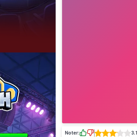
Noter:
3.