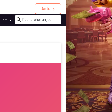
Actu
oir +