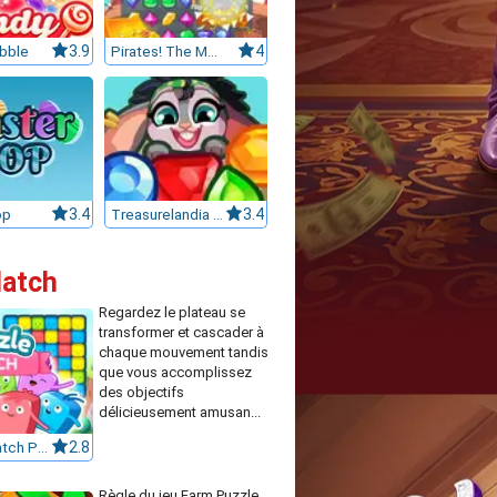
bble
3.9
Pirates! The Match-3
4
op
3.4
Treasurelandia - Pocket Pirates
3.4
Match
Regardez le plateau se
transformer et cascader à
chaque mouvement tandis
que vous accomplissez
des objectifs
délicieusement amusan...
Candy Match Puzzle
2.8
Règle du jeu Farm Puzzle