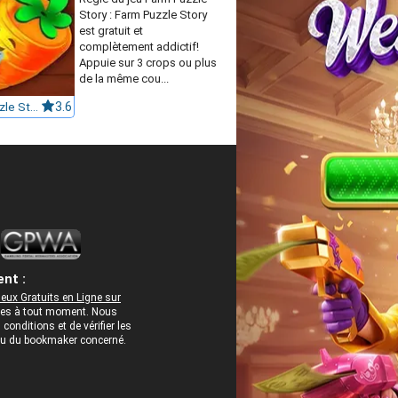
Story : Farm Puzzle Story
est gratuit et
complètement addictif!
Appuie sur 3 crops ou plus
de la même cou...
Farm Puzzle Story
3.6
nt :
eux Gratuits en Ligne sur
rées à tout moment. Nous
onditions et de vérifier les
 ou du bookmaker concerné.