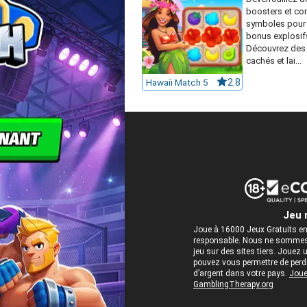
boosters et co
symboles pour 
bonus explosif
Découvrez des 
cachés et lai...
Hawaii Match 5
2.8
Jeu 
Joue à 16000 Jeux Gratuits en
responsable. Nous ne sommes 
jeu sur des sites tiers. Jou
pouvez vous permettre de perdre
d’argent dans votre pays.
Joue
GamblingTherapy.org