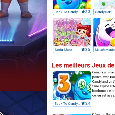
Back To Candyland 2
3.3
Candy Rain
Soda Shop
3.5
Match Maste
Les meilleurs Jeux de
Cumule un max
points avec Ba
Candyland en t
faire exploser l
bonbons. Le pr
ce jeu est assez
Back To Candyland Episode 3
3.4
Déverrouillez d