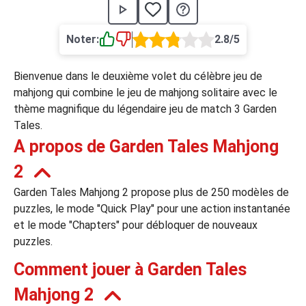
asino
Jeux de casino
Jeux vidéos
Nos jeux gr
Noter:
2.8/5
ues de casino
Bienvenue dans le deuxième volet du célèbre jeu de
rion Casino
mahjong qui combine le jeu de mahjong solitaire avec le
ky7 Even Casino
thème magnifique du légendaire jeu de match 3 Garden
Tales.
xander Casino
A propos de Garden Tales Mahjong
 Set Spin Casino
2
cer Casino
Garden Tales Mahjong 2 propose plus de 250 modèles de
puzzles, le mode "Quick Play" pour une action instantanée
 Bonus Casino
et le mode "Chapters" pour débloquer de nouveaux
puzzles.
Comment jouer à Garden Tales
ssement par méthode de paiement
Mahjong 2