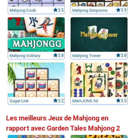
Mahjong Cook
3.5
Mahjong Simpsons
3.9
Mahjong Solitary
3.8
Mahjong Tower
3.8
Sugar Link
3.2
MAHJONG 50
3.5
Les meilleurs Jeux de Mahjong en
rapport avec Garden Tales Mahjong 2