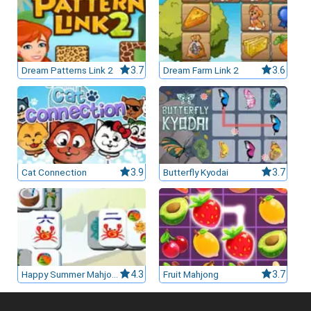
Dream Patterns Link 2
3.7
Dream Farm Link 2
3.6
Cat Connection
3.9
Butterfly Kyodai
3.7
Happy Summer Mahjong
4.3
Fruit Mahjong
3.7