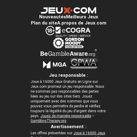
Nouveautés
Meilleurs Jeux
Plan du site
A propos de Jeux.com
Jeu responsable :
Joue à 16000 Jeux Gratuits en Ligne sur
Jeux.com promeut un jeu responsable. Nous
ne sommes pas responsables des pertes
liées au jeu sur des sites tiers. Jouez
uniquement avec des sommes que vous
pouvez vous permettre de perdre et vérifiez
toujours la légalité du jeu d’argent dans votre
pays.
Jouez de manière responsable
–
GamblingTherapy.org
Avertissement :
Les offres présentées sur
Joue à 16000 Jeux