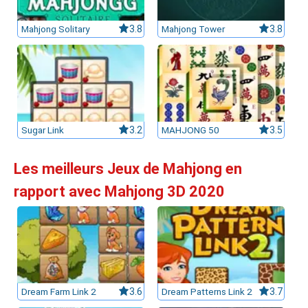
Mahjong Solitary
3.8
Mahjong Tower
3.8
Sugar Link
3.2
MAHJONG 50
3.5
Les meilleurs Jeux de Mahjong en
rapport avec Mahjong 3D 2020
Dream Farm Link 2
3.6
Dream Patterns Link 2
3.7