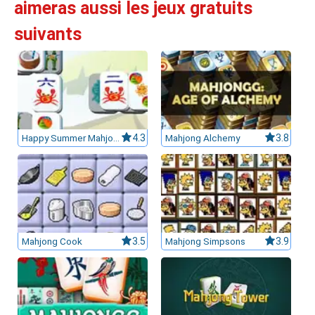
aimeras aussi les jeux gratuits
leurs casinos par licences et Certifications
suivants
ssement casinos au Canada
Happy Summer Mahjong
4.3
Mahjong Alchemy
3.8
Mahjong Cook
3.5
Mahjong Simpsons
3.9