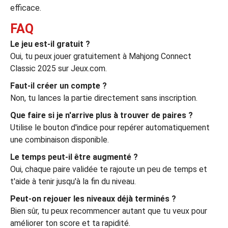
efficace.
FAQ
Le jeu est-il gratuit ?
Oui, tu peux jouer gratuitement à Mahjong Connect
Classic 2025 sur Jeux.com.
Faut-il créer un compte ?
Non, tu lances la partie directement sans inscription.
Que faire si je n'arrive plus à trouver de paires ?
Utilise le bouton d'indice pour repérer automatiquement
une combinaison disponible.
Le temps peut-il être augmenté ?
Oui, chaque paire validée te rajoute un peu de temps et
t'aide à tenir jusqu'à la fin du niveau.
Peut-on rejouer les niveaux déjà terminés ?
Bien sûr, tu peux recommencer autant que tu veux pour
améliorer ton score et ta rapidité.