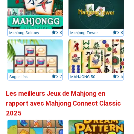
Mahjong Solitary
3.8
Mahjong Tower
3.8
Sugar Link
3.2
MAHJONG 50
3.5
Les meilleurs Jeux de Mahjong en
rapport avec Mahjong Connect Classic
2025