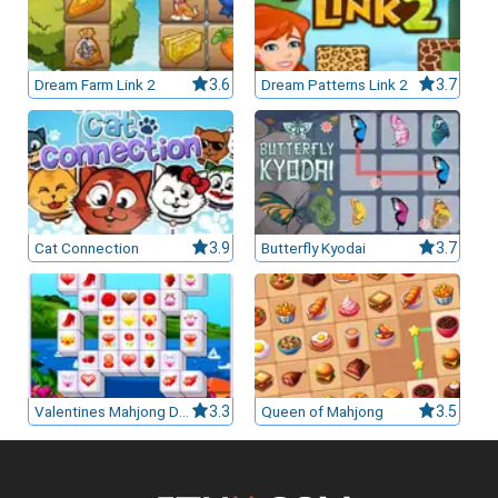
Dream Farm Link 2
3.6
Dream Patterns Link 2
3.7
Cat Connection
3.9
Butterfly Kyodai
3.7
Valentines Mahjong Deluxe
3.3
Queen of Mahjong
3.5