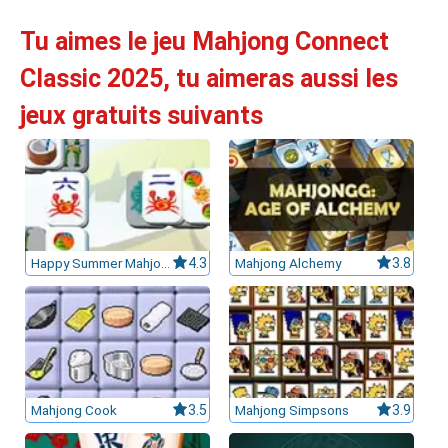
Tu aimes le jeu Mahjong Connect
Classic 2025, tu aimeras aussi les
jeux gratuits suivants
Happy Summer Mahjong
4.3
Mahjong Alchemy
3.8
Mahjong Cook
3.5
Mahjong Simpsons
3.9