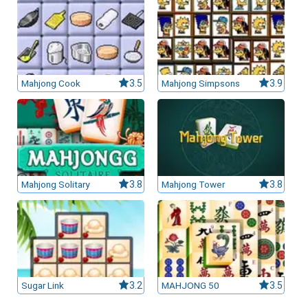
leurs casinos par licences et Certifications
ssement casinos au Canada
Mahjong Cook
3.5
Mahjong Simpsons
3.9
Mahjong Solitary
3.8
Mahjong Tower
3.8
Sugar Link
3.2
MAHJONG 50
3.5