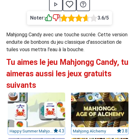
asino
Jeux de casino
Jeux vidéos
Nos jeux gr
Noter:
3.6/5
ues de casino
Mahjongg Candy avec une touche sucrée. Cette version
rion Casino
enduite de bonbons du jeu classique d'association de
ky7 Even Casino
tuiles vous mettra l'eau à la bouche.
xander Casino
Tu aimes le jeu Mahjongg Candy, tu
 Set Spin Casino
aimeras aussi les jeux gratuits
cer Casino
suivants
 Bonus Casino
ssement par méthode de paiement
Happy Summer Mahjong
4.3
Mahjong Alchemy
3.8