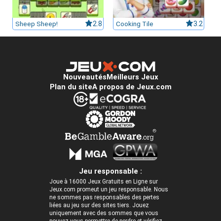
Sheep Sheep!
2.8
Cooking Tile
3.2
Nouveautés
Meilleurs Jeux
Plan du site
A propos de Jeux.com
Jeu responsable :
Joue à 16000 Jeux Gratuits en Ligne sur
Jeux.com promeut un jeu responsable. Nous
ne sommes pas responsables des pertes
liées au jeu sur des sites tiers. Jouez
uniquement avec des sommes que vous