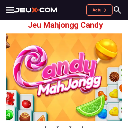
Actu
Réflexion
Mahjong
Mahjongg Candy
Jeu Mahjongg Candy
ux
sino
x de casino
Jeux vidéos
 jeux gratuits