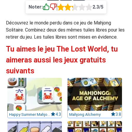
asino
Jeux de casino
Jeux vidéos
Nos jeux gr
Noter:
2.3/5
ues de casino
Découvrez le monde perdu dans ce jeu de Mahjong
Solitaire. Combinez deux des mêmes tuiles libres pour les
rion Casino
retirer du jeu. Les tuiles libres sont mises en évidence.
ky7 Even Casino
Tu aimes le jeu The Lost World, tu
xander Casino
aimeras aussi les jeux gratuits
 Set Spin Casino
suivants
cer Casino
 Bonus Casino
Happy Summer Mahjong
4.3
Mahjong Alchemy
3.8
ssement par méthode de paiement