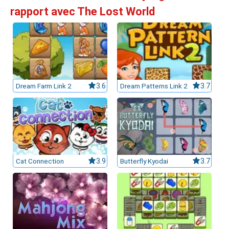
rapport avec The Lost World
Dream Farm Link 2
3.6
Dream Patterns Link 2
3.7
Cat Connection
3.9
Butterfly Kyodai
3.7