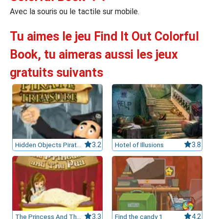
Avec la souris ou le tactile sur mobile.
leurs casinos par licences et Certifications
Tu aimes le jeu Find It Out Colorful
ssement casinos au Canada
Book, tu aimeras aussi les jeux
gratuits suivants
Hidden Objects Pirate Treasure
3.2
Hotel of Illusions
3.8
The Princess And The Pea
3.3
Find the candy 1
4.2