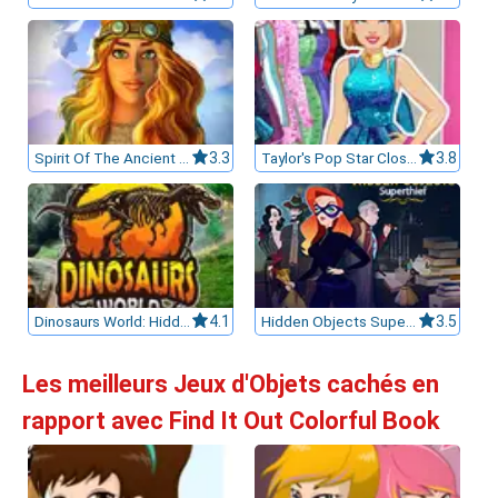
Spirit Of The Ancient Forest
3.3
Taylor's Pop Star Closet
3.8
Dinosaurs World: Hidden eggs
4.1
Hidden Objects Superthief
3.5
Les meilleurs Jeux d'Objets cachés en
rapport avec Find It Out Colorful Book