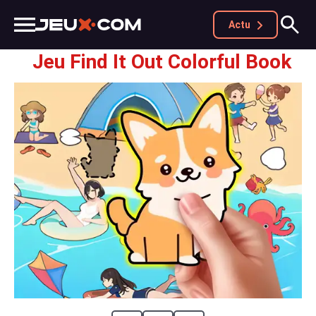
Actu
Réflexion
Objets cachés
Find It Out Colorful Book
Jeu Find It Out Colorful Book
ux
sino
x de casino
Jeux vidéos
 jeux gratuits