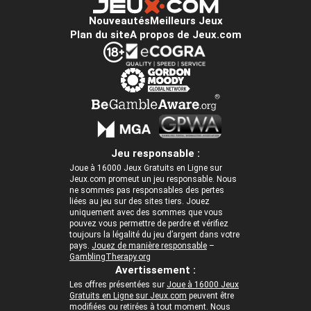
Nouveautés
Meilleurs Jeux
Plan du site
A propos de Jeux.com
Jeu responsable :
Joue à 16000 Jeux Gratuits en Ligne sur
Jeux.com promeut un jeu responsable. Nous
ne sommes pas responsables des pertes
liées au jeu sur des sites tiers. Jouez
uniquement avec des sommes que vous
pouvez vous permettre de perdre et vérifiez
toujours la légalité du jeu d’argent dans votre
pays.
Jouez de manière responsable
–
GamblingTherapy.org
Avertissement :
Les offres présentées sur
Joue à 16000 Jeux
Gratuits en Ligne sur Jeux.com
peuvent être
modifiées ou retirées à tout moment. Nous