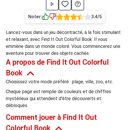
asino
Jeux de casino
Jeux vidéos
Nos jeux gr
Noter:
3.4/5
ues de casino
Lancez-vous dans un jeu décontracté, à la fois stimulant
rion Casino
et relaxant, avec Find It Out Colorful Book. Il vous
ky7 Even Casino
emmène dans un monde coloré. Vous commencerez une
aventure pour trouver des objets cachés.
xander Casino
A propos de Find It Out Colorful
 Set Spin Casino
Book
cer Casino
Choisissez votre mode préféré : plage, ville, zoo, etc.
Chaque page est remplie de couleurs et de chiffres
 Bonus Casino
mystérieux qui attendent d'être découverts et
débloqués.
Comment jouer à Find It Out
ssement par méthode de paiement
Colorful Book