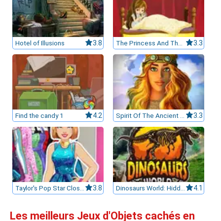
leurs casinos par licences et Certifications
Hotel of Illusions
3.8
The Princess And The Pea
3.3
ssement casinos au Canada
Find the candy 1
4.2
Spirit Of The Ancient Forest
3.3
Taylor's Pop Star Closet
3.8
Dinosaurs World: Hidden eggs
4.1
Les meilleurs Jeux d'Objets cachés en