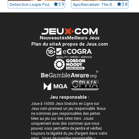
Detective Loupe Puzzle
3.9
Apothecarium: The Renaissance of evil
3.8
Nouveautés
Meilleurs Jeux
Plan du site
A propos de Jeux.com
Jeu responsable :
Joue à 16000 Jeux Gratuits en Ligne sur
Jeux.com promeut un jeu responsable. Nous
ne sommes pas responsables des pertes
liées au jeu sur des sites tiers. Jouez
uniquement avec des sommes que vous
pouvez vous permettre de perdre et vérifiez
toujours la légalité du jeu d’argent dans votre
pays.
Jouez de manière responsable
–