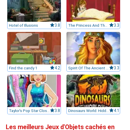
leurs casinos par licences et Certifications
Hotel of Illusions
3.8
The Princess And The Pea
3.3
ssement casinos au Canada
Find the candy 1
4.2
Spirit Of The Ancient Forest
3.3
Taylor's Pop Star Closet
3.8
Dinosaurs World: Hidden eggs
4.1
Les meilleurs Jeux d'Objets cachés en