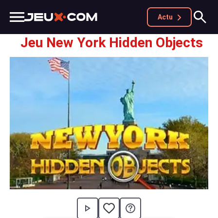
Actu
Réflexion
Objets cachés
New York Hidden Objects
Jeu New York Hidden Objects
ux
sino
x de casino
Jeux vidéos
 jeux gratuits