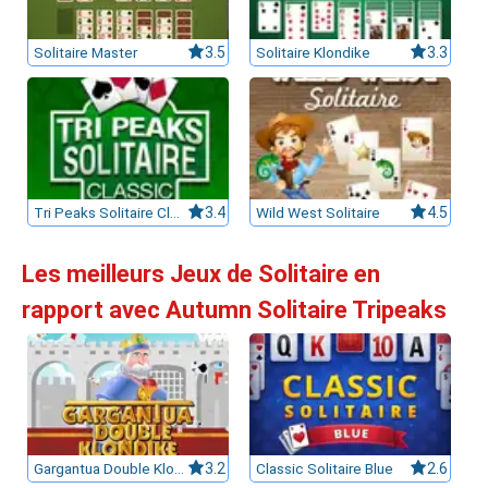
Solitaire Master
3.5
Solitaire Klondike
3.3
Tri Peaks Solitaire Classic
3.4
Wild West Solitaire
4.5
Les meilleurs Jeux de Solitaire en
rapport avec Autumn Solitaire Tripeaks
Gargantua Double Klondike
3.2
Classic Solitaire Blue
2.6