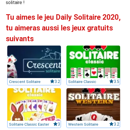
solitaire !
leurs casinos par licences et Certifications
Tu aimes le jeu Daily Solitaire 2020,
tu aimeras aussi les jeux gratuits
ssement casinos au Canada
suivants
Crescent Solitaire
3.2
Solitaire Classic
3.5
Solitaire Classic Easter
3
Western Solitaire
3.2