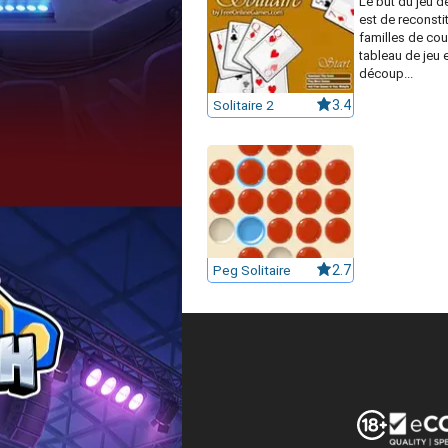
Le but du jeu de
est de reconstit
familles de cou
tableau de jeu 
découp...
Solitaire 2
3.4
Peg Solitaire
2.7