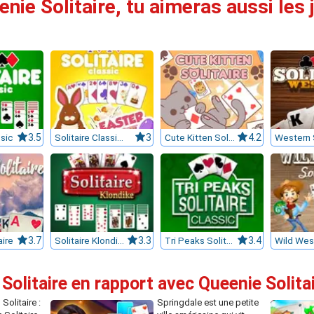
nie Solitaire, tu aimeras aussi les 
ssic
3.5
Solitaire Classic Easter
3
Cute Kitten Solitaire
4.2
aire
3.7
Solitaire Klondike
3.3
Tri Peaks Solitaire Classic
3.4
Solitaire en rapport avec Queenie Solita
Solitaire :
Springdale est une petite