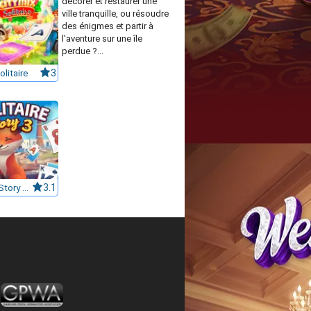
décorer et restaurer une
ville tranquille, ou résoudre
des énigmes et partir à
l'aventure sur une île
perdue ?...
olitaire
3
Solitaire Story TriPeaks 3
3.1