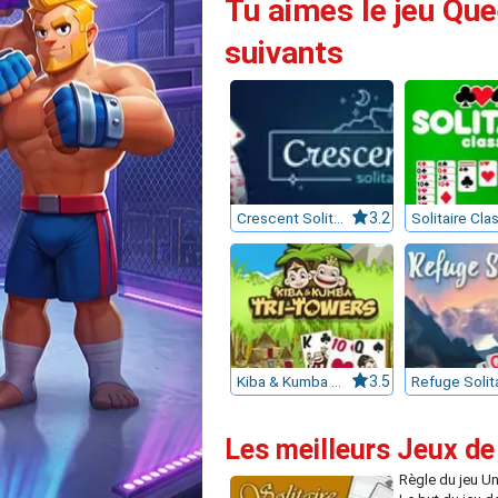
Tu aimes le jeu Quee
suivants
Crescent Solitaire
3.2
Solitaire Cla
Kiba & Kumba Tri Towers Solitaire
3.5
Refuge Solit
Les meilleurs Jeux de 
Règle du jeu Un 