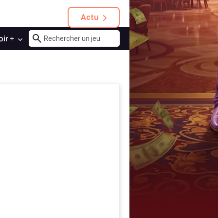
Actu
oir +