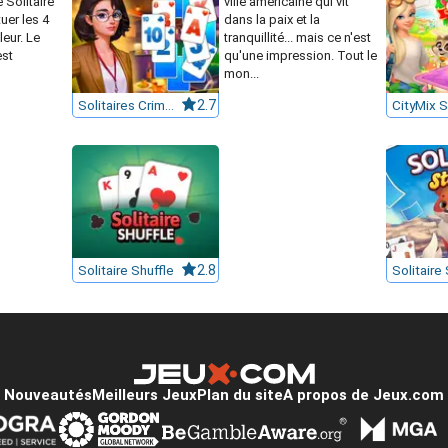
 Solitaire
ville américaine qui vit
uer les 4
dans la paix et la
leur. Le
tranquillité... mais ce n'est
est
qu'une impression. Tout le
mon...
Solitaires Crime Stories
2.7
CityMix S
Solitaire Shuffle
2.8
Nouveautés
Meilleurs Jeux
Plan du site
A propos de Jeux.com