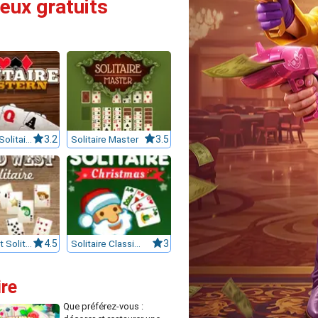
jeux gratuits
Western Solitaire
3.2
Solitaire Master
3.5
Wild West Solitaire
4.5
Solitaire Classic Christmas
3
ire
Que préférez-vous :