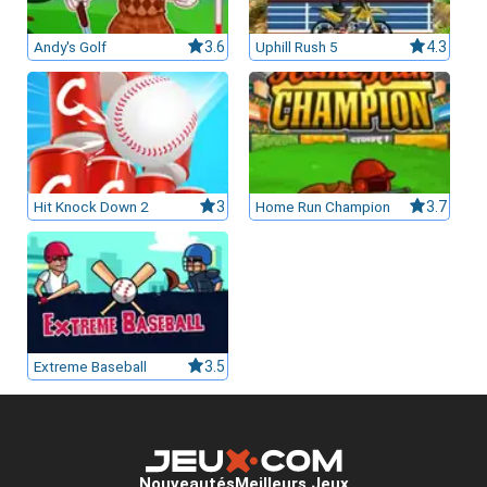
Andy's Golf
3.6
Uphill Rush 5
4.3
Hit Knock Down 2
3
Home Run Champion
3.7
Extreme Baseball
3.5
Nouveautés
Meilleurs Jeux