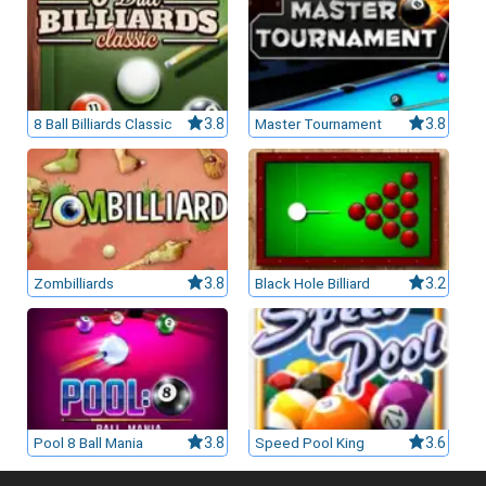
8 Ball Billiards Classic
3.8
Master Tournament
3.8
Zombilliards
3.8
Black Hole Billiard
3.2
Pool 8 Ball Mania
3.8
Speed Pool King
3.6