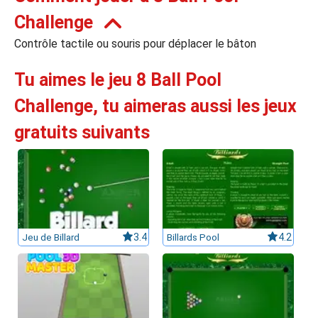
Challenge
leurs casinos par licences et Certifications
Contrôle tactile ou souris pour déplacer le bâton
ssement casinos au Canada
Tu aimes le jeu 8 Ball Pool
Challenge, tu aimeras aussi les jeux
gratuits suivants
Jeu de Billard
3.4
Billards Pool
4.2