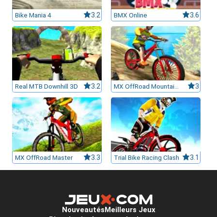
Bike Mania 4
3.2
BMX Online
3.6
Real MTB Downhill 3D
3.2
MX OffRoad Mountain Bike
3
MX OffRoad Master
3.3
Trial Bike Racing Clash
3.1
Nouveautés
Meilleurs Jeux