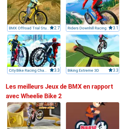
leurs casinos par licences et Certifications
BMX Offroad Trial Stunts
2.7
Riders Downhill Racing
3.1
ssement casinos au Canada
City Bike Racing Champion
3.3
Biking Extreme 3D
3.3
Les meilleurs Jeux de BMX en rapport
avec Wheelie Bike 2