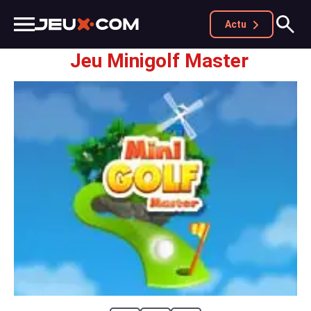
Actu
Sport
Golf
Minigolf Master
Jeu Minigolf Master
ux
sino
x de casino
Jeux vidéos
 jeux gratuits