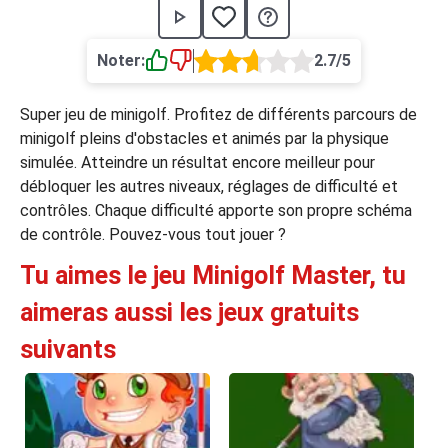
asino
Jeux de casino
Jeux vidéos
Nos jeux gr
Noter:
2.7/5
ues de casino
Super jeu de minigolf. Profitez de différents parcours de
rion Casino
minigolf pleins d'obstacles et animés par la physique
ky7 Even Casino
simulée. Atteindre un résultat encore meilleur pour
débloquer les autres niveaux, réglages de difficulté et
xander Casino
contrôles. Chaque difficulté apporte son propre schéma
 Set Spin Casino
de contrôle. Pouvez-vous tout jouer ?
cer Casino
Tu aimes le jeu Minigolf Master, tu
aimeras aussi les jeux gratuits
 Bonus Casino
suivants
ssement par méthode de paiement