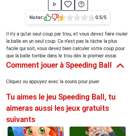
asino
Jeux de casino
Jeux vidéos
Nos jeux gr
Noter:
0.5/5
ues de casino
Il n'y a qu'un seul coup par trou, et vous devez faire rouler
rion Casino
la balle en un seul coup. Ce n'est pas la tâche la plus
ky7 Even Casino
facile qui soit, vous devez bien calculer votre coup pour
que la balle tombe dans le trou dès le premier essai.
xander Casino
Comment jouer à Speeding Ball
 Set Spin Casino
cer Casino
Cliquez ou appuyez avec la souris pour jouer.
Tu aimes le jeu Speeding Ball, tu
 Bonus Casino
aimeras aussi les jeux gratuits
suivants
ssement par méthode de paiement