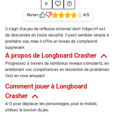
asino
Jeux de casino
Jeux vidéos
Nos jeux gr
Noter:
4/5
ues de casino
Il s'agit d'un jeu de réflexion informel dont l'objectif est
rion Casino
de descendre en toute sécurité. Il peut sembler simple à
ky7 Even Casino
première vue, mais il offre un niveau de complexité
surprenant.
xander Casino
A propos de Longboard Crasher
 Set Spin Casino
Progressez à travers de nombreux niveaux stimulants, en
cer Casino
améliorant vos compétences en résolution de problèmes
tout en vous amusant.
Comment jouer à Longboard
 Bonus Casino
Crasher
A-D pour déplacer les personnages, pour le mobile,
ssement par méthode de paiement
utilisez le bouton du jeu.