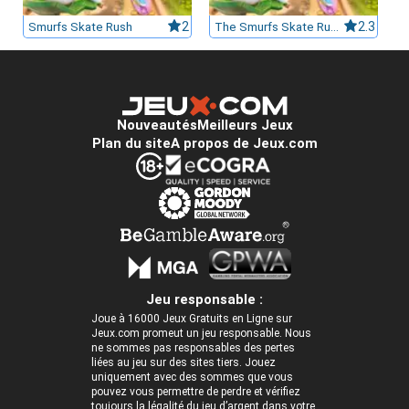
Smurfs Skate Rush
2
The Smurfs Skate Rush
2.3
Nouveautés
Meilleurs Jeux
Plan du site
A propos de Jeux.com
Jeu responsable :
Joue à 16000 Jeux Gratuits en Ligne sur
Jeux.com promeut un jeu responsable. Nous
ne sommes pas responsables des pertes
liées au jeu sur des sites tiers. Jouez
uniquement avec des sommes que vous
pouvez vous permettre de perdre et vérifiez
toujours la légalité du jeu d’argent dans votre