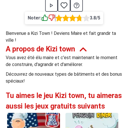
asino
Jeux de casino
Jeux vidéos
Nos jeux gr
Noter:
3.8/5
ues de casino
Bienvenue a Kizi Town ! Deviens Maire et fait grandir ta
rion Casino
ville !
ky7 Even Casino
A propos de Kizi town
xander Casino
Vous avez été élu maire et c'est maintenant le moment
de construire, d'agrandir et d'améliorer.
 Set Spin Casino
Découvrez de nouveaux types de bâtiments et des bonus
cer Casino
spéciaux!
Tu aimes le jeu Kizi town, tu aimeras
 Bonus Casino
aussi les jeux gratuits suivants
ssement par méthode de paiement