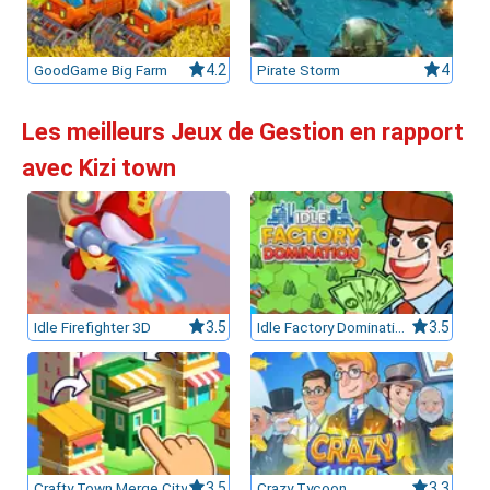
GoodGame Big Farm
4.2
Pirate Storm
4
Les meilleurs Jeux de Gestion en rapport
avec Kizi town
Idle Firefighter 3D
3.5
Idle Factory Domination
3.5
Crafty Town Merge City
3.5
Crazy Tycoon
3.3