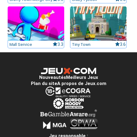
Mall Service
3.3
Tiny Town
3.6
Nouveautés
Meilleurs Jeux
Plan du site
A propos de Jeux.com
Jeu responsable :