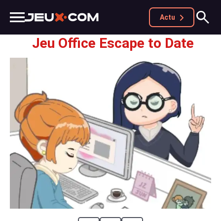
Actu
Stratégie
Simulation
Office Escape to Date
Jeu Office Escape to Date
ux
sino
x de casino
Jeux vidéos
 jeux gratuits