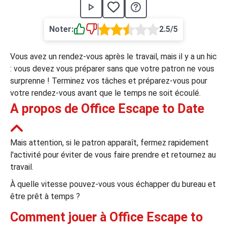
asino
Jeux de casino
Jeux vidéos
Nos jeux gr
Noter:
2.5/5
ues de casino
Vous avez un rendez-vous après le travail, mais il y a un hic
rion Casino
: vous devez vous préparer sans que votre patron ne vous
ky7 Even Casino
surprenne ! Terminez vos tâches et préparez-vous pour
votre rendez-vous avant que le temps ne soit écoulé.
xander Casino
A propos de Office Escape to Date
 Set Spin Casino
cer Casino
Mais attention, si le patron apparaît, fermez rapidement
l'activité pour éviter de vous faire prendre et retournez au
 Bonus Casino
travail.
À quelle vitesse pouvez-vous vous échapper du bureau et
être prêt à temps ?
ssement par méthode de paiement
Comment jouer à Office Escape to