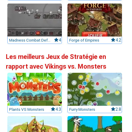
Madness Combat Defense
4
Forge of Empires
4.2
Les meilleurs Jeux de Stratégie en
rapport avec Vikings vs. Monsters
Plants VS Monsters
4.3
Furry Monsters
2.8