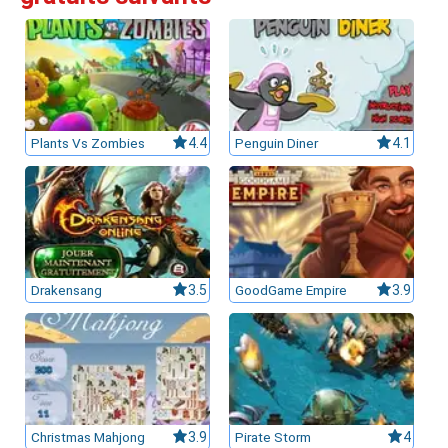
leurs casinos par licences et Certifications
ssement casinos au Canada
Plants Vs Zombies
4.4
Penguin Diner
4.1
Drakensang
3.5
GoodGame Empire
3.9
Christmas Mahjong
3.9
Pirate Storm
4