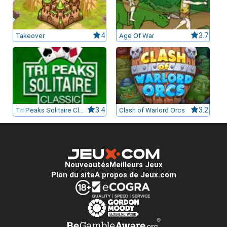
Takeover
4
Age Of War
3.7
Tri Peaks Solitaire Classic
3.4
Clash of Warlord Orcs
3.2
Nouveautés
Meilleurs Jeux
Plan du site
A propos de Jeux.com