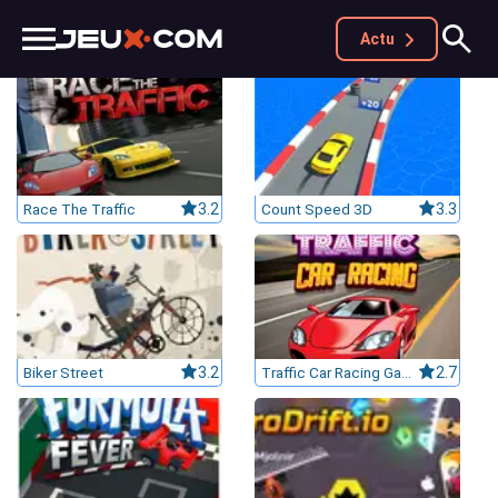
Actu
Course
ux
sino
Race The Traffic
3.2
Count Speed 3D
3.3
x de casino
Jeux vidéos
Biker Street
3.2
Traffic Car Racing Games
2.7
 jeux gratuits