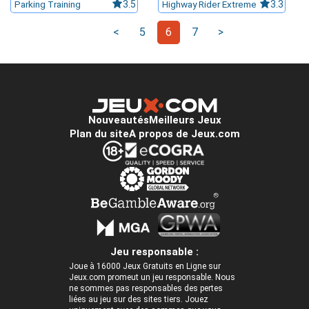
Parking Training
3.5
Highway Rider Extreme
3.3
<
5
6
7
>
Nouveautés
Meilleurs Jeux
Plan du site
A propos de Jeux.com
Jeu responsable :
Joue à 16000 Jeux Gratuits en Ligne sur
Jeux.com promeut un jeu responsable. Nous
ne sommes pas responsables des pertes
liées au jeu sur des sites tiers. Jouez