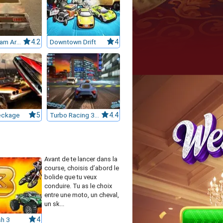
Traffic Slam Arena
4.2
Downtown Drift
4
eckage
5
Turbo Racing 3 Shanghai
4.4
Avant de te lancer dans la
course, choisis d’abord le
bolide que tu veux
conduire. Tu as le choix
entre une moto, un cheval,
un sk...
sh 3
4