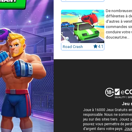
De nombreuses
différentes à d
d'autres à veni
commandes si
conduire votre 
douceurUne...
Road Crash
4.1
Jeu 
Joue à 16000 Jeux Gratuits en
responsable. Nous ne sommes 
jeu sur des sites tiers. Jou
pouvez vous permettre de perdre
d’argent dans votre pays.
Joue