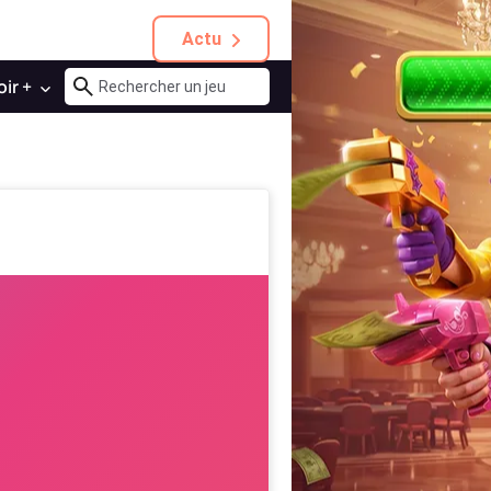
Actu
oir +