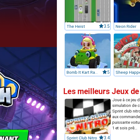
The Heist
3.5
Neon Rider
Bomb It Kart Racer
5
Sheep Happ
Les meilleurs Jeux de
Joue à ce jeu d
simulation de 
Sprint club nitr
aux commande
puissante voit
1 et sois prê...
Sprint Club Nitro
3.4