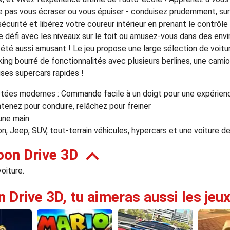
e pas vous écraser ou vous épuiser - conduisez prudemment, sur
sécurité et libérez votre coureur intérieur en prenant le contrô
 défi avec les niveaux sur le toit ou amusez-vous dans des env
is été aussi amusant ! Le jeu propose une large sélection de voi
ing bourré de fonctionnalités avec plusieurs berlines, une camio
ses supercars rapides !
es modernes : Commande facile à un doigt pour une expérienc
enez pour conduire, relâchez pour freiner
 une main
on, Jeep, SUV, tout-terrain véhicules, hypercars et une voiture d
oon Drive 3D
voiture.
n Drive 3D, tu aimeras aussi les jeux