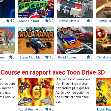
4.2
Mario Go Kart
3.9
Traffic Slam 3
4
ens
5
Super Mud Mania
3.8
Road Burner
5
Total Wr
 Course en rapport avec Toon Drive 3D
e
Et la saga continue dans
course auto
Uphill rush. Nos pistes
o, mets-toi
n’attendent plus que toi !
s d’une
Après avoir sélectionné
ure Formule
ton circuit et habillé ton
per...
Uphill Rush 6
4.3
Uphill Ru