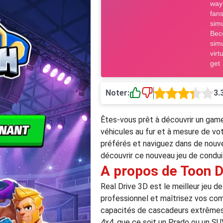
Noter:
3.
Êtes-vous prêt à découvrir un ga
véhicules au fur et à mesure de vot
préférés et naviguez dans de nouve
découvrir ce nouveau jeu de condui
A propos de Toon D
Real Drive 3D est le meilleur jeu d
professionnel et maîtrisez vos co
capacités de cascadeurs extrêmes 
4x4, que ce soit un Prado ou un SU