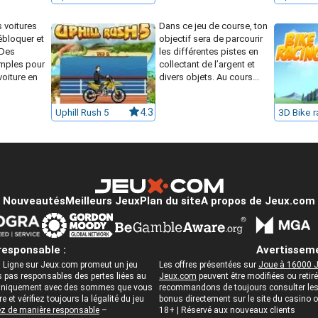
 voitures
Dans ce jeu de course, ton
ébloquer et
objectif sera de parcourir
rDes
les différentes pistes en
mples pour
collectant de l’argent et
voiture en
divers objets. Au cours...
Uphill Rush 5
4.3
3D Bike r
Nouveautés
Meilleurs Jeux
Plan du site
A propos de Jeux.com
responsable :
Avertisseme
 Ligne sur Jeux.com promeut un jeu
Les offres présentées sur
Joue à 16000 J
pas responsables des pertes liées au
Jeux.com
peuvent être modifiées ou reti
ez uniquement avec des sommes que vous
recommandons de toujours consulter les c
 et vérifiez toujours la légalité du jeu
bonus directement sur le site du casino
z de manière responsable
–
18+ | Réservé aux nouveaux clients