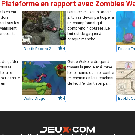
e Plateforme en rapport avec Zombies W
mbies eat
Dans ce jeu Death Racers
 dois
2, tu vas devoir participer à
ner tous les
un championnat qui
vahissent
comprend 4 courses. Le
r cela, tu
but est de gagner à
chaque manche...
Death Racers 2
4
Frizzle Fr
t de guider
Guide Wako le dragon à
 puisse
travers la jungle et élimine
enaire. Il
les ennemis qu’il rencontre
mber dans le
en chemin en leur crachant
 un
du feu. Pendant son par...
Wako Dragon
4
BubbleQ