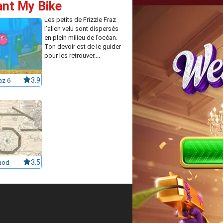
ant My Bike
Les petits de Frizzle Fraz
l’alien velu sont dispersés
en plein milieu de l’océan.
Ton devoir est de le guider
pour les retrouver....
az 6
3.9
uod
3.5