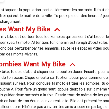
 attaquent la population, particulièrement les motards. Il faut d
er qui est le maître de la ville. Tu peux passer des heures à joue
léchargement.
es Want My Bike
my bike est de tuer tous les zombies qui essaient d’attaquer les
aser avec ta moto. Attention, ton chemin est rempli d’obstacles q
 donc pas perturber par tes ennemis, saute les espaces vides pour
 par ces morts-vivants.
ombies Want My Bike
ike, tu dois d’abord cliquer sur le bouton Jouer. Ensuite, pour sau
de ton écran. Clique ensuite sur l’option Jouer pour commencer la
iquant sur Fait. Pour conduire ta moto et tuer les zombies, tu d
 touche A. Pour faire un grand saut, appuie deux fois sur la même 
is guider deux motards à la fois. Essaie tout de même de les garde
x voir en haut de ton écran leur vie restante. Elle est présentée so
eilleur score. N’hésite pas à inviter tes amis à jouer en partagea