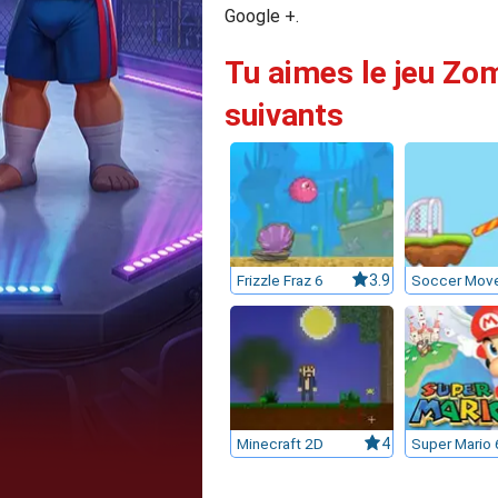
Google +.
Tu aimes le jeu Zom
suivants
Frizzle Fraz 6
3.9
Soccer Mov
Minecraft 2D
4
Super Mario 