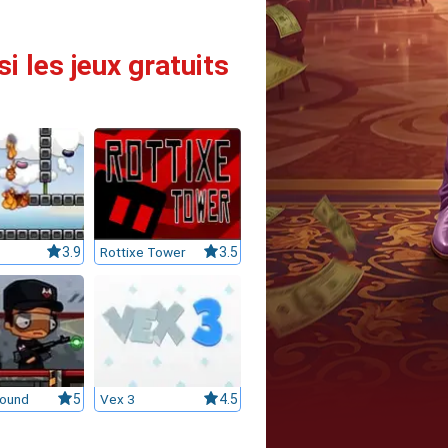
 les jeux gratuits
3.9
Rottixe Tower
3.5
Bound
5
Vex 3
4.5