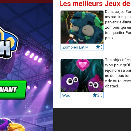
Les meilleurs Jeux d
Dans ce jeu Zo
my stocking, tu
parvenir à élimi
zombies qui en
ton quartier. Pou
peux...
Zombies Eat My Stocking
3
Ton objectif es
Woo pour qu’il
rejoindre sa part
ne doit pas to
vide ou toucher
obstacl...
Woo
3.5