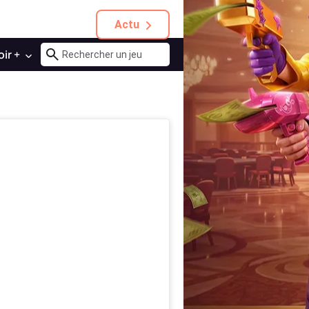
Actu
oir +