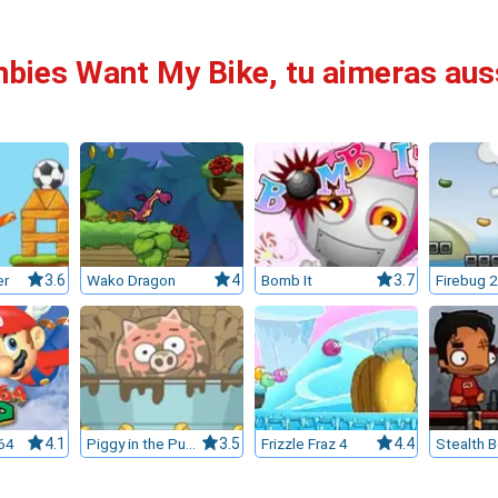
bies Want My Bike, tu aimeras aussi
er
3.6
Wako Dragon
4
Bomb It
3.7
Firebug 2
64
4.1
Piggy in the Puddle
3.5
Frizzle Fraz 4
4.4
Stealth 