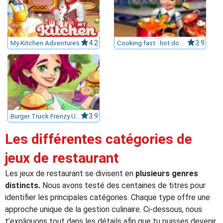
My Kitchen Adventures
4.2
Cooking fast : hot dog and burger craze
3.9
Burger Truck Frenzy USA
3.9
Les différentes catégories de
jeux de restaurant
Les jeux de restaurant se divisent en
plusieurs genres
distincts.
Nous avons testé des centaines de titres pour
identifier les principales catégories. Chaque type offre une
approche unique de la gestion culinaire. Ci-dessous, nous
t’expliquons tout dans les détails afin que tu puisses devenir