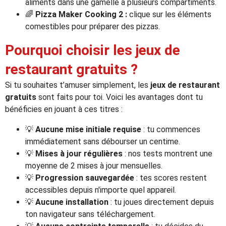
aliments dans une gamelle à plusieurs compartiments.
🌈
Pizza Maker Cooking 2 :
clique sur les éléments
comestibles pour préparer des pizzas.
Pourquoi choisir les jeux de
restaurant gratuits ?
Si tu souhaites t’amuser simplement, les
jeux de restaurant
gratuits
sont faits pour toi. Voici les avantages dont tu
bénéficies en jouant à ces titres :
💡
Aucune mise initiale requise
: tu commences
immédiatement sans débourser un centime.
💡
Mises à jour régulières
: nos tests montrent une
moyenne de 2 mises à jour mensuelles.
💡
Progression sauvegardée
: tes scores restent
accessibles depuis n'importe quel appareil.
💡
Aucune installation
: tu joues directement depuis
ton navigateur sans téléchargement.