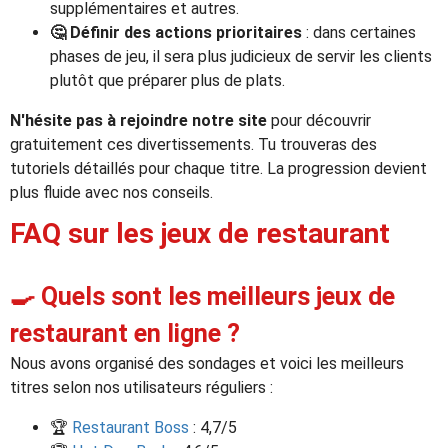
supplémentaires et autres.
🤔
Définir des actions prioritaires
: dans certaines
phases de jeu, il sera plus judicieux de servir les clients
plutôt que préparer plus de plats.
N'hésite pas à rejoindre notre site
pour découvrir
gratuitement ces divertissements. Tu trouveras des
tutoriels détaillés pour chaque titre. La progression devient
plus fluide avec nos conseils.
FAQ sur les jeux de restaurant
🍳 Quels sont les meilleurs jeux de
restaurant en ligne ?
Nous avons organisé des sondages et voici les meilleurs
titres selon nos utilisateurs réguliers :
🏆
Restaurant Boss
: 4,7/5