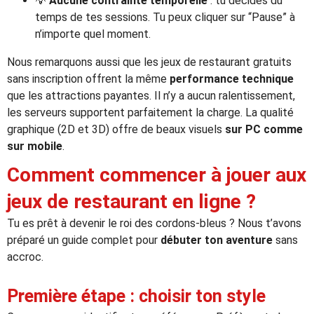
💡
Aucune contrainte temporelle
: tu décides du
temps de tes sessions. Tu peux cliquer sur “Pause” à
n’importe quel moment.
Nous remarquons aussi que les jeux de restaurant gratuits
sans inscription offrent la même
performance technique
que les attractions payantes. Il n’y a aucun ralentissement,
les serveurs supportent parfaitement la charge. La qualité
graphique (2D et 3D) offre de beaux visuels
sur PC comme
sur mobile
.
Comment commencer à jouer aux
jeux de restaurant en ligne ?
Tu es prêt à devenir le roi des cordons-bleus ? Nous t’avons
préparé un guide complet pour
débuter ton aventure
sans
accroc.
Première étape : choisir ton style