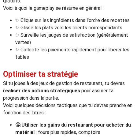
gratuits.
Voici à quoi le gameplay se résume en général :
✨ Clique sur les ingrédients dans l'ordre des recettes
✨ Glisse les plats vers les clients correspondants
✨ Surveille les jauges de satisfaction (généralement
vertes)
✨ Collecte les paiements rapidement pour libérer les
tables
Optimiser ta stratégie
Si tu joues à des jeux de gestion de restaurant, tu devras
réaliser des actions stratégiques
pour assurer ta
progression dans la partie.
Voici quelques décisions tactiques que tu devras prendre en
fonction des titres :
🤔
Utiliser les gains du restaurant pour acheter du
matériel
: fours plus rapides, comptoirs