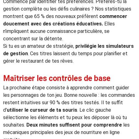
Commence par identifier tes préférences. Préfères-tu la
gestion complète ou les défis culinaires ? Nos statistiques
montrent que 65 % des nouveaux préfèrent
commencer
doucement avec des créations éducatives.
Elles
n’impliquent aucune connaissance particulière, se
concentrant sur la détente.
Si tu es un amateur de stratégie,
privilégie les simulateurs
de gestion
. Ces titres laissent du temps pour planifier et
gérer le restaurant de tes rêves.
Maîtriser les contrôles de base
La prochaine étape consiste à apprendre comment guider
les personnages de ton jeu. Bonne nouvelle : les commandes
restent intuitives sur 90 % des titres testés. Il te suffit
d'
utiliser
le curseur de ta souris
. Le clic gauche
sélectionne les éléments et tu peux les déposer là où tu
souhaites.
Deux minutes suffisent pour comprendre
les
mécaniques principales des jeux de nourriture en ligne