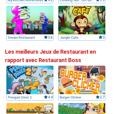
My Kitchen Adventures
4.2
Cooking fast : hot dog and burger craze
3.9
Dream Restaurant
3.6
Jungle Cafe
3
Les meilleurs Jeux de Restaurant en
rapport avec Restaurant Boss
Penguin Diner 2
4.4
Burger Clicker
2.7