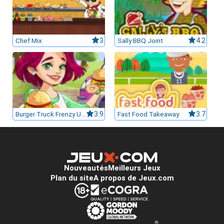
Chef Mix
3
Sally BBQ Joint
4.2
Burger Truck Frenzy USA
3.9
Fast Food Takeaway
3.7
Nouveautés
Meilleurs Jeux
Plan du site
A propos de Jeux.com