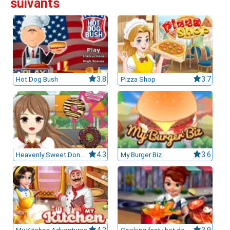
suivants
leurs casinos par licences et Certifications
ssement casinos au Canada
Hot Dog Bush
3.8
Pizza Shop
3.7
Heavenly Sweet Donuts
4.3
My Burger Biz
3.6