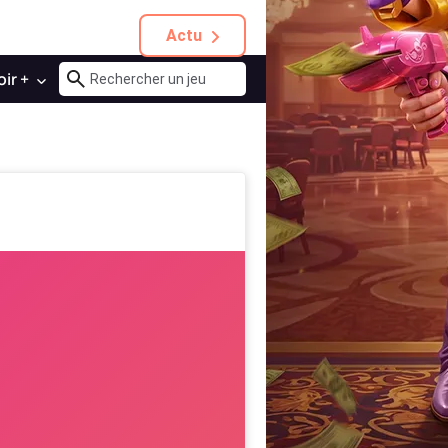
Actu
oir +