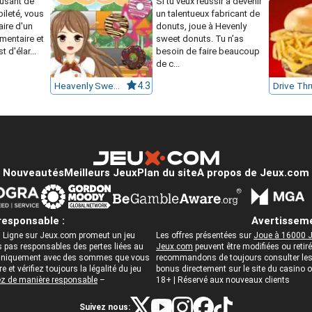
usant de
Si tu veux réussir à devenir
bileté, vous
un talentueux fabricant de
aire d'un
donuts, joue à Hevenly
imentaire et
sweet donuts. Tu n’as
t d'élar...
besoin de faire beaucoup
de c...
Heavenly Sweet Donuts
4.3
Nouveautés
Meilleurs Jeux
Plan du site
A propos de Jeux.com
responsable :
Avertisseme
 Ligne sur Jeux.com promeut un jeu
Les offres présentées sur
Joue à 16000 J
pas responsables des pertes liées au
Jeux.com
peuvent être modifiées ou reti
ez uniquement avec des sommes que vous
recommandons de toujours consulter les c
 et vérifiez toujours la légalité du jeu
bonus directement sur le site du casino
z de manière responsable
–
18+ | Réservé aux nouveaux clients
Suivez nous: