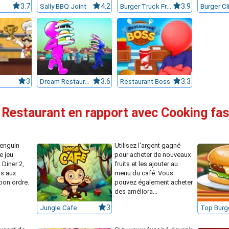
3.7
Sally BBQ Joint
4.2
Burger Truck Frenzy USA
3.9
Burger Cl
3
Dream Restaurant
3.6
Restaurant Boss
3.3
 Restaurant en rapport avec Cooking fas
Penguin
Utilisez l'argent gagné
e jeu
pour acheter de nouveaux
 Diner 2,
fruits et les ajouter au
ts aux
menu du café. Vous
 bon ordre.
pouvez également acheter
des améliora...
Jungle Cafe
3
Top Burg