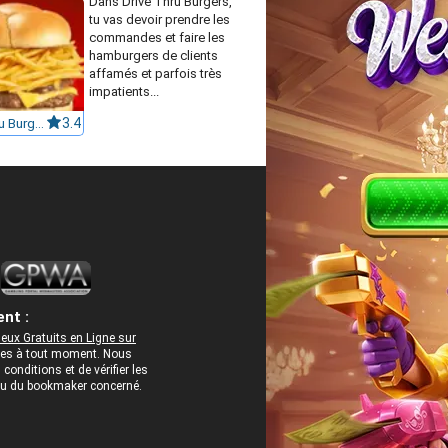
Dans Drive Thru Burgers,
tu vas devoir prendre les
commandes et faire les
hamburgers de clients
affamés et parfois très
impatients...
Drive Thru Burgers
3.4
nt :
eux Gratuits en Ligne sur
rées à tout moment. Nous
onditions et de vérifier les
 ou du bookmaker concerné.