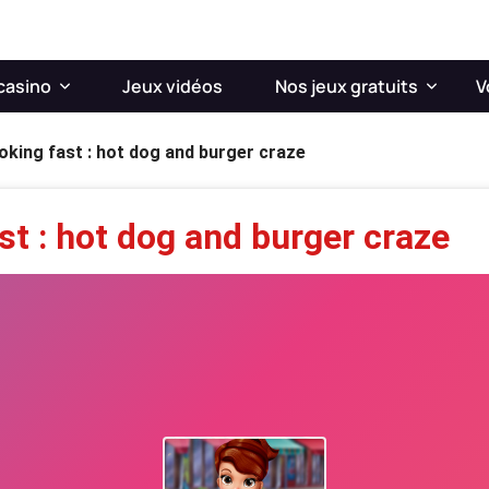
casino
Jeux vidéos
Nos jeux gratuits
V
king fast : hot dog and burger craze
st : hot dog and burger craze