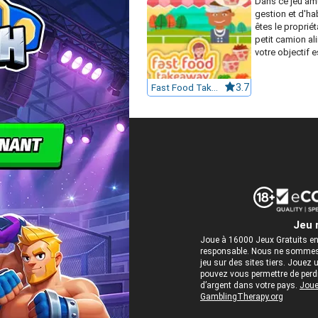
Dans ce jeu am
gestion et d'ha
êtes le propriét
petit camion al
votre objectif es
Fast Food Takeaway
3.7
Jeu 
Joue à 16000 Jeux Gratuits en
responsable. Nous ne sommes 
jeu sur des sites tiers. Jou
pouvez vous permettre de perdre
d’argent dans votre pays.
Joue
GamblingTherapy.org