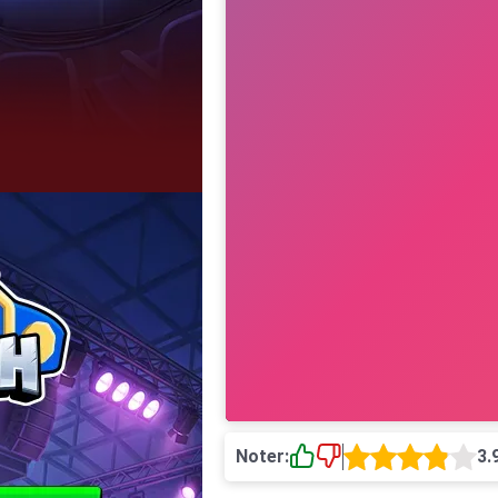
Noter:
3.