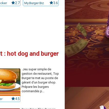
icker
2.7
My Burger Biz
3.6
t : hot dog and burger
Jeu super simple de
gestion de restaurant, Top
Burger te met au poste de
gérant d’un burger shop.
Prépare les burgers
commandés p...
er
4.5