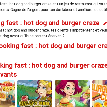
fast : hot dog and burger craze est un jeu de restaurant qui va t
ients. Gagne de l'argent pour ton dur labeur et améliore les out
g fast : hot dog and burger craze
t : hot dog and burger craze, tes clients s’impatientent et veul
ot dog avant qu’ils ne partent énervés ?
oking fast : hot dog and burger cr
king fast : hot dog and burger craz
ivants