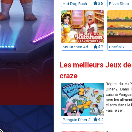
Hot Dog Bush
3.8
Pizza Shop
My Kitchen Adventures
4.2
Chef Mix
Les meilleurs Jeux de
craze
Règles du jeu 
Diner 2 : Dans l
cuisine Penguin
sers les alimen
clients dans le
Fais le ser...
Penguin Diner 2
4.4