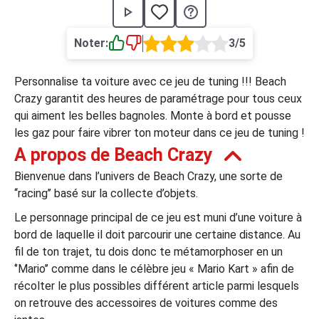
asino
Jeux de casino
Jeux vidéos
Nos jeux gr
Noter:
3/5
ues de casino
Personnalise ta voiture avec ce jeu de tuning !!! Beach
rion Casino
Crazy garantit des heures de paramétrage pour tous ceux
ky7 Even Casino
qui aiment les belles bagnoles. Monte à bord et pousse
les gaz pour faire vibrer ton moteur dans ce jeu de tuning !
xander Casino
A propos de Beach Crazy
 Set Spin Casino
Bienvenue dans l’univers de Beach Crazy, une sorte de
cer Casino
‘‘racing’’ basé sur la collecte d’objets.
Le personnage principal de ce jeu est muni d’une voiture à
bord de laquelle il doit parcourir une certaine distance. Au
 Bonus Casino
fil de ton trajet, tu dois donc te métamorphoser en un
‘’Mario’’ comme dans le célèbre jeu « Mario Kart » afin de
récolter le plus possibles différent article parmi lesquels
ssement par méthode de paiement
on retrouve des accessoires de voitures comme des