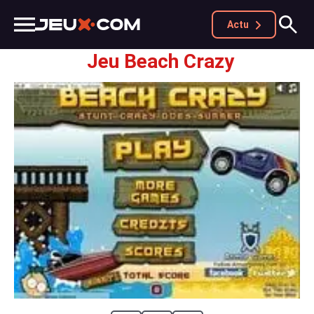
Actu
Course
Voiture
Tuning
Beach Crazy
Jeu Beach Crazy
ux
sino
x de casino
Jeux vidéos
 jeux gratuits