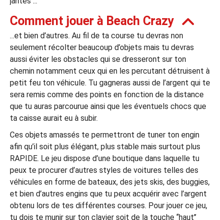
jantes ...
leurs casinos par licences et Certifications
Comment jouer à Beach Crazy
...et bien d’autres. Au fil de ta course tu devras non
seulement récolter beaucoup d’objets mais tu devras
ssement casinos au Canada
aussi éviter les obstacles qui se dresseront sur ton
chemin notamment ceux qui en les percutant détruisent à
petit feu ton véhicule. Tu gagneras aussi de l’argent qui te
sera remis comme des points en fonction de la distance
que tu auras parcourue ainsi que les éventuels chocs que
ta caisse aurait eu à subir.
Ces objets amassés te permettront de tuner ton engin
afin qu’il soit plus élégant, plus stable mais surtout plus
RAPIDE. Le jeu dispose d’une boutique dans laquelle tu
peux te procurer d’autres styles de voitures telles des
véhicules en forme de bateaux, des jets skis, des buggies,
et bien d’autres engins que tu peux acquérir avec l’argent
obtenu lors de tes différentes courses. Pour jouer ce jeu,
tu dois te munir sur ton clavier soit de la touche ‘‘haut’’