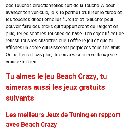
des touches directionnelles soit de la touche W pour
avancer ton véhicule, le X te permet d’utiliser le turbo et
les touches directionnelles ‘’Droite’’ et ‘’Gauche’’ pour
pouvoir faire des tricks qui t’apporteront de l’argent en
plus, telles sont les touches de base. Ton objectif est de
réussir tous les chapitres que t’offre le jeu et que tu
affiches un score qui laisseront perplexes tous tes amis.
On ne t’en dit pas plus, découvres ce merveilleux jeu et
amuse-toi bien.
Tu aimes le jeu Beach Crazy, tu
aimeras aussi les jeux gratuits
suivants
Les meilleurs Jeux de Tuning en rapport
avec Beach Crazy