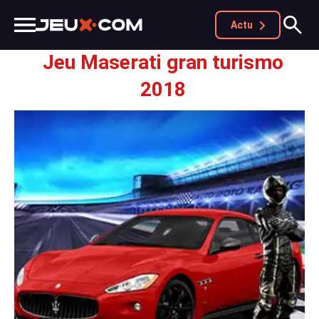
Actu
Course
Voiture
Maserati gran turismo 2018
Jeu Maserati gran turismo
ux
2018
sino
x de casino
Jeux vidéos
 jeux gratuits