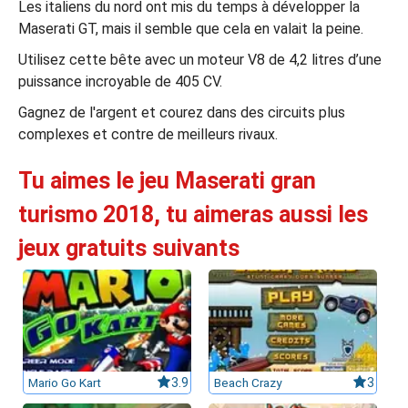
Les italiens du nord ont mis du temps à développer la
leurs casinos par licences et Certifications
Maserati GT, mais il semble que cela en valait la peine.
Utilisez cette bête avec un moteur V8 de 4,2 litres d’une
puissance incroyable de 405 CV.
ssement casinos au Canada
Gagnez de l'argent et courez dans des circuits plus
complexes et contre de meilleurs rivaux.
Tu aimes le jeu Maserati gran
turismo 2018, tu aimeras aussi les
jeux gratuits suivants
Mario Go Kart
3.9
Beach Crazy
3