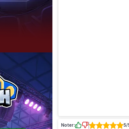
Noter:
5/