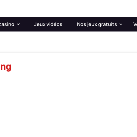
casino
Jeux vidéos
Nos jeux gratuits
V
ing