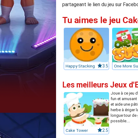
partageant le lien du jeu sur Faceb
Tu aimes le jeu Cak
Happy Stacking
3.5
One More Su
Les meilleurs Jeux d'
Joue à ce jeu 
fun et amusant
et aide une pât
herbe à ériger l
longue tour de
possible....
Cake Tower
2.5