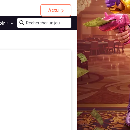
Actu
oir +