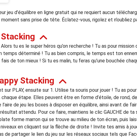
eur jeu d’équilibre en ligne gratuit qui ne requiert aucun téléch
 moment sans prise de tête. Éclatez-vous, rigolez et n’oubliez pa
 Stacking
Alors tu es le super héros qu’on recherche ! Tu as pour mission d
 temps déterminé ! Tu as bien compris, le temps est ton ennemi
fais de ton mieux ! Si tu es malin, tu feras qu’une bouchée chaqu
appy Stacking
 sur PLAY, ensuite sur 1. Utilise ta souris pour jouer ! Tu as pour
chaque étape. Elles peuvent être en forme d’étoile, de rond, de
 l’aire de jeu les boxes à disposer en équilibre, ainsi avant de f
résultat attendu. Pour ce faire, maintiens le clic GAUCHE de ta s
ate forme marron qui se trouve au milieu de ton écran, puis laiss
niveaux en cliquant sur la flèche de droite ! Invite tes amis à jo
 pas de partager le lien du jeu sur les réseaux sociaux tels que F