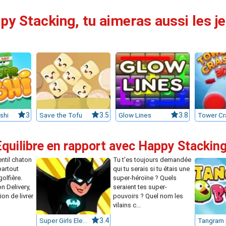
py Stacking, tu aimeras aussi les je
shi
3
Save the Tofu
3.5
Glow Lines
3.8
Tower Cr
Equilibre en rapport avec Happy Stackin
entil chaton
Tu t'es toujours demandée
partout
qui tu serais si tu étais une
olfière.
super-héroïne ? Quels
n Delivery,
seraient tes super-
on de livrer
pouvoirs ? Quel nom les
vilains c...
Super Girls Elements Quiz
3.4
Tangram 