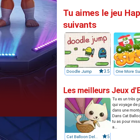
Tu aimes le jeu Hap
suivants
Doodle Jump
3.5
One More Su
Les meilleurs Jeux d'
Tu es un très g
qui voyage de 
dans une montg
Dans Cat Balloo
tu as pour missi
a...
Cat Balloon Delivery
5