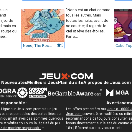
eu un
"Nono est un chat comme
ant!
tous les autres. Mais
n jeu de
toutes les nuits, avant de
d mais en
se coucher, il regarde le
 rouge qui
ciel et rêve des étoiles.
ée...
Parfo...
Nono, The Rocket cat
5
Cake Top
Nouveautés
Meilleurs Jeux
Plan du site
A propos de Jeux.com
responsable :
Avertisseme
 Ligne sur Jeux.com promeut un jeu
Les offres présentées sur
Joue à 16000 J
pas responsables des pertes liées au
Jeux.com
peuvent être modifiées ou reti
ez uniquement avec des sommes que vous
recommandons de toujours consulter les c
 et vérifiez toujours la légalité du jeu
bonus directement sur le site du casino
z de manière responsable
–
18+ | Réservé aux nouveaux clients