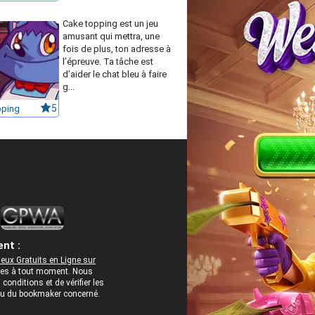
Cake topping est un jeu
amusant qui mettra, une
fois de plus, ton adresse à
l’épreuve. Ta tâche est
d’aider le chat bleu à faire
g...
ping
5
nt :
eux Gratuits en Ligne sur
rées à tout moment. Nous
onditions et de vérifier les
 ou du bookmaker concerné.