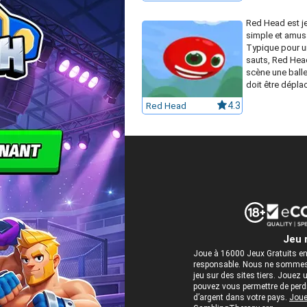
Red Head est j
simple et amus
Typique pour u
sauts, Red Hea
scène une balle
doit être déplac
Red Head
4.3
Jeu 
Joue à 16000 Jeux Gratuits en
responsable. Nous ne sommes 
jeu sur des sites tiers. Jou
pouvez vous permettre de perdre
d’argent dans votre pays.
Joue