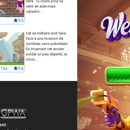
terre. Tu cours pour lui
venir en aide mais
catastro...
3.5
Cet ex militaire doit faire
face à une invasion de
zombies sans précédent.
En incarnant cet ancien
soldat un peu déjanté, ta
missi...
Boom Go The Zombies
3.6
nt :