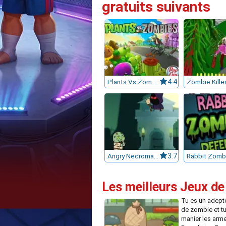
gratuits suivants
Plants Vs Zombies
4.4
Zombie Kille
Angry Necromancer
3.7
Les meilleurs Jeux d
Tu es un adept
de zombie et tu
manier les arme