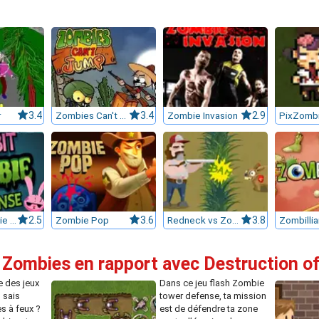
r
3.4
Zombies Can't Jump
3.4
Zombie Invasion
2.9
PixZomb
Rabbit Zombie Defense
2.5
Zombie Pop
3.6
Redneck vs Zombies
3.8
Zombillia
e Zombies en rapport avec Destruction 
e des jeux
Dans ce jeu flash Zombie
 sais
tower defense, ta mission
s à feux ?
est de défendre ta zone