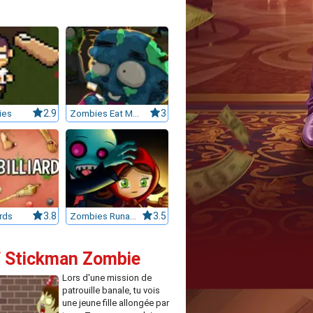
ies
2.9
Zombies Eat My Stocking
3
rds
3.8
Zombies Runaway!
3.5
of Stickman Zombie
Lors d'une mission de
patrouille banale, tu vois
une jeune fille allongée par