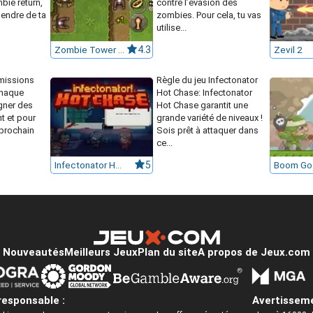
bie return,
contre l’évasion des
pendre de ta
zombies. Pour cela, tu vas
utilise...
Zombie Tower Defense: Reborn
4.3
Zevil 2
missions
Règle du jeu Infectonator
chaque
Hot Chase: Infectonator
gner des
Hot Chase garantit une
t et pour
grande variété de niveaux !
 prochain
Sois prêt à attaquer dans
ce...
Infectonator Hot Chase
5
Nouveautés
Meilleurs Jeux
Plan du site
A propos de Jeux.com
responsable :
Avertisseme