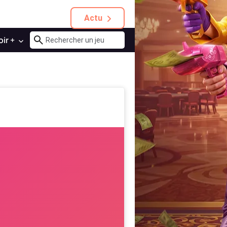
Actu
oir +