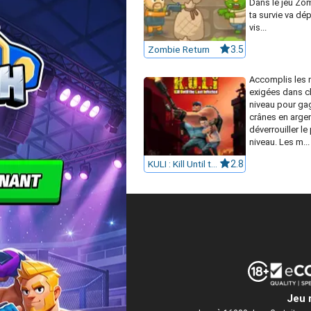
Dans le jeu Zom
ta survie va dé
vis...
Zombie Return
3.5
Accomplis les 
exigées dans 
niveau pour ga
crânes en argen
déverrouiller le
niveau. Les m...
KULI : Kill Until the Last Infected
2.8
Jeu 