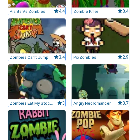
leurs casinos par licences et Certifications
Plants Vs Zombies
4.4
Zombie Killer
3.4
ssement casinos au Canada
Zombies Can't Jump
3.4
PixZombies
2.9
Zombies Eat My Stocking
3
Angry Necromancer
3.7