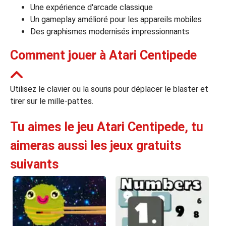
Une expérience d'arcade classique
leurs casinos par licences et Certifications
Un gameplay amélioré pour les appareils mobiles
Des graphismes modernisés impressionnants
Comment jouer à Atari Centipede
ssement casinos au Canada
Utilisez le clavier ou la souris pour déplacer le blaster et
tirer sur le mille-pattes.
Tu aimes le jeu Atari Centipede, tu
aimeras aussi les jeux gratuits
suivants