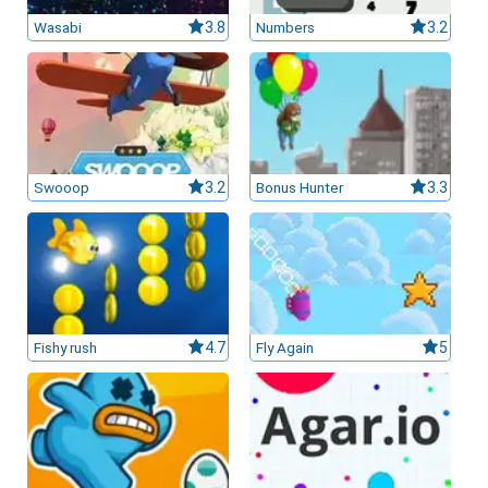
Wasabi
3.8
Numbers
3.2
Swooop
3.2
Bonus Hunter
3.3
Fishy rush
4.7
Fly Again
5