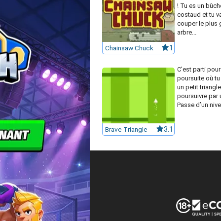
! Tu es un bûc
costaud et tu v
couper le plus 
arbre...
Chainsaw Chuck
1
C’est parti pou
poursuite où tu
un petit triangle
poursuivre par 
Passe d’un nivea
Brave Triangle
3.1