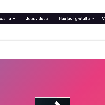
casino
Jeux vidéos
Nos jeux gratuits
V