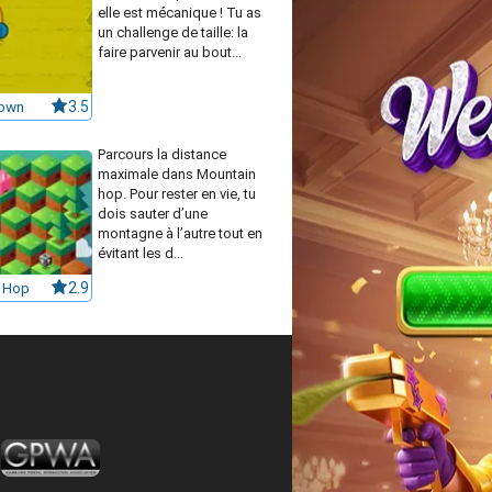
elle est mécanique ! Tu as
un challenge de taille: la
faire parvenir au bout...
own
3.5
Parcours la distance
maximale dans Mountain
hop. Pour rester en vie, tu
dois sauter d’une
montagne à l’autre tout en
évitant les d...
 Hop
2.9