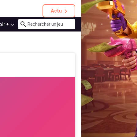
Actu
oir +