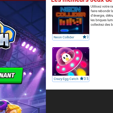
Utilisez votre r
faire rebondir l
d'énergie, détr
les briques lum
collectez des b
Neon Collider
3
Crazy Egg Catch
3.5