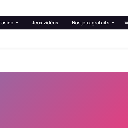
casino
Jeux vidéos
Nos jeux gratuits
V