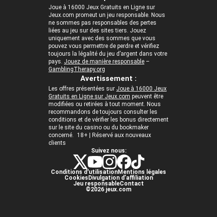
Joue à 16000 Jeux Gratuits en Ligne sur
Jeux.com promeut un jeu responsable. Nous
ne sommes pas responsables des pertes
liées au jeu sur des sites tiers. Jouez
uniquement avec des sommes que vous
pouvez vous permettre de perdre et vérifiez
toujours la légalité du jeu d’argent dans votre
pays.
Jouez de manière responsable
–
GamblingTherapy.org
Avertissement :
Les offres présentées sur
Joue à 16000 Jeux
Gratuits en Ligne sur Jeux.com
peuvent être
modifiées ou retirées à tout moment. Nous
recommandons de toujours consulter les
conditions et de vérifier les bonus directement
sur le site du casino ou du bookmaker
concerné. 18+ | Réservé aux nouveaux
clients
Suivez nous:
Conditions d'utilisation
Mentions légales
Cookies
Divulgation d’affiliation
Jeu responsable
Contact
©2026 jeux.com