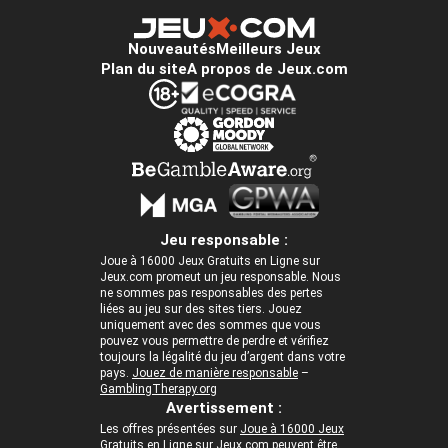
Nouveautés
Meilleurs Jeux
Plan du site
A propos de Jeux.com
Jeu responsable :
Joue à 16000 Jeux Gratuits en Ligne sur
Jeux.com promeut un jeu responsable. Nous
ne sommes pas responsables des pertes
liées au jeu sur des sites tiers. Jouez
uniquement avec des sommes que vous
pouvez vous permettre de perdre et vérifiez
toujours la légalité du jeu d’argent dans votre
pays.
Jouez de manière responsable
–
GamblingTherapy.org
Avertissement :
Les offres présentées sur
Joue à 16000 Jeux
Gratuits en Ligne sur Jeux.com
peuvent être