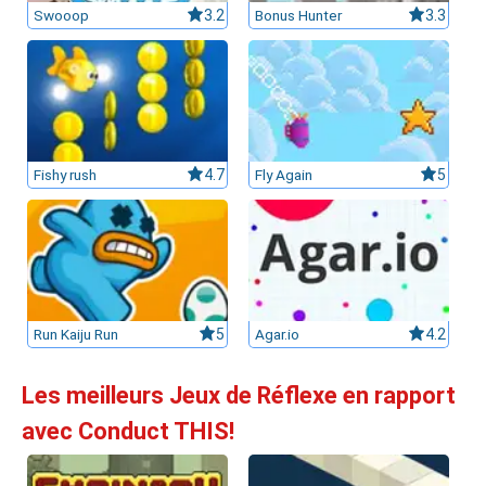
Swooop
3.2
Bonus Hunter
3.3
Fishy rush
4.7
Fly Again
5
Run Kaiju Run
5
Agar.io
4.2
Les meilleurs Jeux de Réflexe en rapport
avec Conduct THIS!