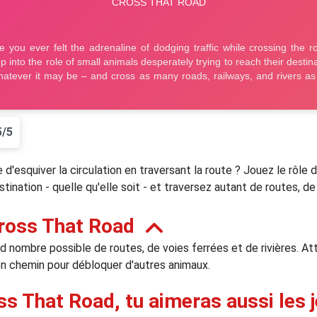
5/5
 d'esquiver la circulation en traversant la route ? Jouez le rôle 
ination - quelle qu'elle soit - et traversez autant de routes, de
ross That Road
d nombre possible de routes, de voies ferrées et de rivières. Atten
n chemin pour débloquer d'autres animaux.
ss That Road, tu aimeras aussi les j