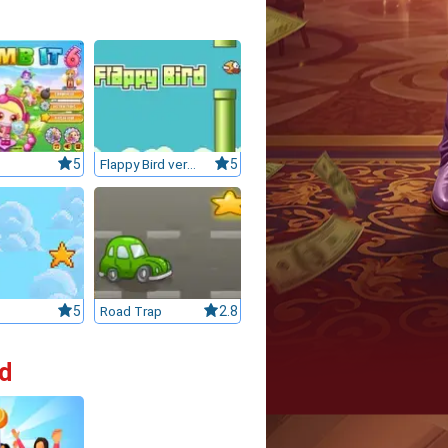
6
5
Flappy Bird version html5
5
5
Road Trap
2.8
ad