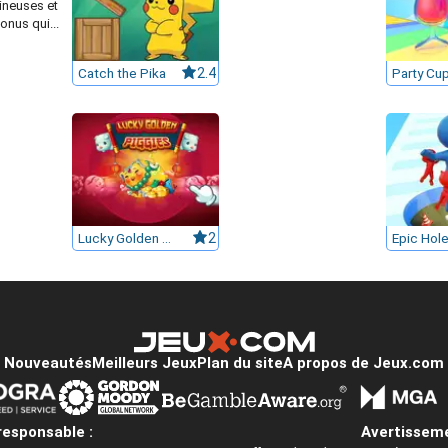
ineuses et
onus qui...
Catch the Pika
2.4
Lucky Golden Piggies
2
Epic Hol
Nouveautés
Meilleurs Jeux
Plan du site
A propos de Jeux.com
responsable :
Avertisseme