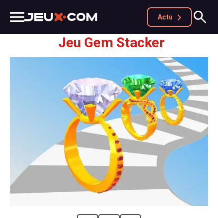
Actu
Agilité
Réflexe
Gem Stacker
Jeu Gem Stacker
ux
sino
x de casino
Jeux vidéos
 jeux gratuits