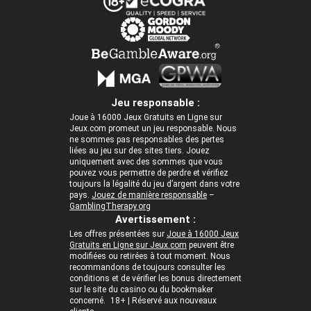
Jeu responsable :
Joue à 16000 Jeux Gratuits en Ligne sur
Jeux.com promeut un jeu responsable. Nous
ne sommes pas responsables des pertes
liées au jeu sur des sites tiers. Jouez
uniquement avec des sommes que vous
pouvez vous permettre de perdre et vérifiez
toujours la légalité du jeu d’argent dans votre
pays.
Jouez de manière responsable
–
GamblingTherapy.org
Avertissement :
Les offres présentées sur
Joue à 16000 Jeux
Gratuits en Ligne sur Jeux.com
peuvent être
modifiées ou retirées à tout moment. Nous
recommandons de toujours consulter les
conditions et de vérifier les bonus directement
sur le site du casino ou du bookmaker
concerné. 18+ | Réservé aux nouveaux