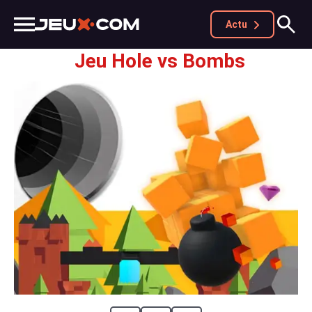
Actu
Agilité
Réflexe
Hole vs Bombs
Jeu Hole vs Bombs
ux
sino
x de casino
Jeux vidéos
 jeux gratuits