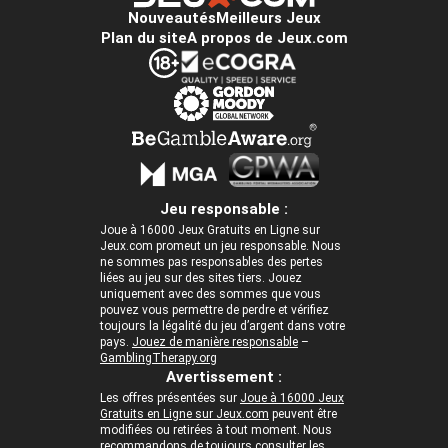
Nouveautés
Meilleurs Jeux
Plan du site
A propos de Jeux.com
Jeu responsable :
Joue à 16000 Jeux Gratuits en Ligne sur
Jeux.com promeut un jeu responsable. Nous
ne sommes pas responsables des pertes
liées au jeu sur des sites tiers. Jouez
uniquement avec des sommes que vous
pouvez vous permettre de perdre et vérifiez
toujours la légalité du jeu d’argent dans votre
pays.
Jouez de manière responsable
–
GamblingTherapy.org
Avertissement :
Les offres présentées sur
Joue à 16000 Jeux
Gratuits en Ligne sur Jeux.com
peuvent être
modifiées ou retirées à tout moment. Nous
recommandons de toujours consulter les