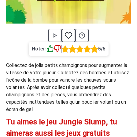
asino
Jeux de casino
Jeux vidéos
Nos jeux gr
ues de casino
rion Casino
ky7 Even Casino
Noter:
5/5
xander Casino
Collectez de jolis petits champignons pour augmenter la
 Set Spin Casino
vitesse de votre joueur. Collectez des bombes et utilisez
l'icône de la bombe pour vaincre les chauves-souris
cer Casino
volantes. Après avoir collecté quelques petits
champignons et des pièces, vous obtiendrez des
 Bonus Casino
capacités inattendues telles qu'un bouclier volant ou un
écran de gel.
Tu aimes le jeu Jungle Slump, tu
ssement par méthode de paiement
aimeras aussi les jeux gratuits