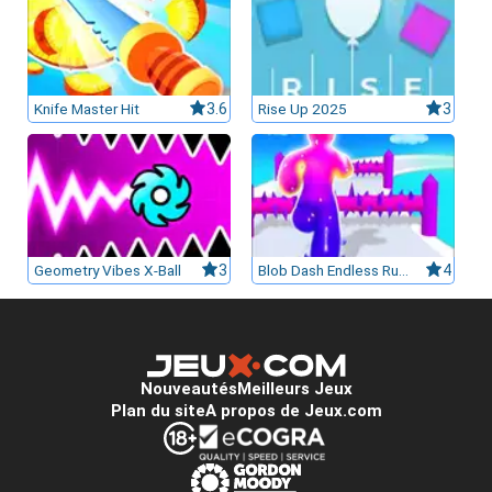
Knife Master Hit
3.6
Rise Up 2025
3
Geometry Vibes X-Ball
3
Blob Dash Endless Runner
4
Nouveautés
Meilleurs Jeux
Plan du site
A propos de Jeux.com