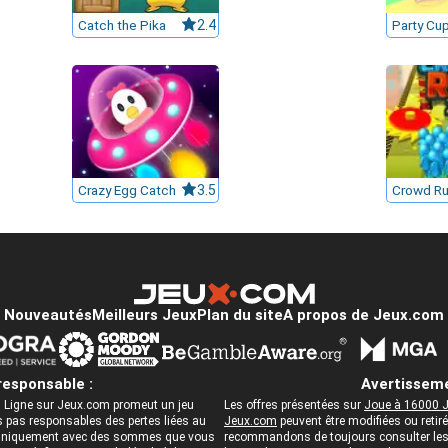
Catch the Pika
2.4
Crazy Egg Catch
3.5
Crowd Ru
Nouveautés
Meilleurs Jeux
Plan du site
A propos de Jeux.com
responsable :
Avertisseme
 Ligne sur Jeux.com promeut un jeu
Les offres présentées sur
Joue à 16000 J
pas responsables des pertes liées au
Jeux.com
peuvent être modifiées ou reti
ez uniquement avec des sommes que vous
recommandons de toujours consulter les c