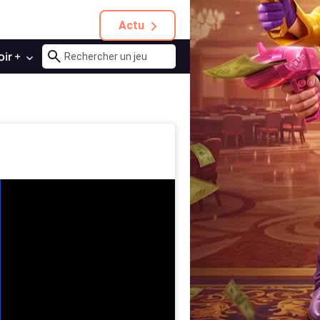
Actu
oir +