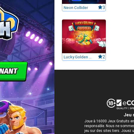
Neon Collider
3
Lucky Golden Piggies
2
Jeu 
Joue à 16000 Jeux Gratuits en
responsable. Nous ne sommes 
jeu sur des sites tiers. Jou