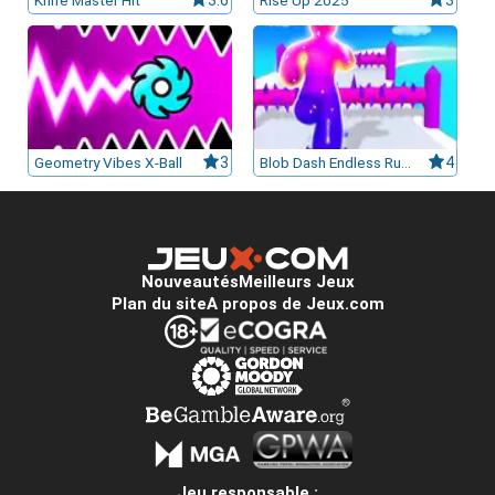
Geometry Vibes X-Ball
3
Blob Dash Endless Runner
4
Nouveautés
Meilleurs Jeux
Plan du site
A propos de Jeux.com
Jeu responsable :