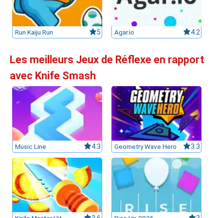
Run Kaiju Run
5
Agar.io
4.2
Les meilleurs Jeux de Réflexe en rapport
avec Knife Smash
Music Line
4.3
Geometry Wave Hero
3.3
Knife Master Hit
3.6
Rise Up 2025
3