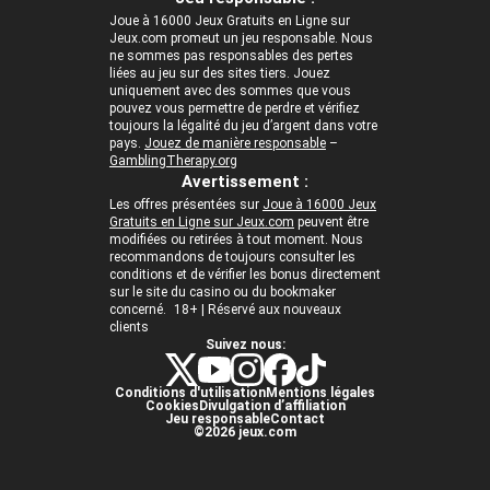
Joue à 16000 Jeux Gratuits en Ligne sur
Jeux.com promeut un jeu responsable. Nous
ne sommes pas responsables des pertes
liées au jeu sur des sites tiers. Jouez
uniquement avec des sommes que vous
pouvez vous permettre de perdre et vérifiez
toujours la légalité du jeu d’argent dans votre
pays.
Jouez de manière responsable
–
GamblingTherapy.org
Avertissement :
Les offres présentées sur
Joue à 16000 Jeux
Gratuits en Ligne sur Jeux.com
peuvent être
modifiées ou retirées à tout moment. Nous
recommandons de toujours consulter les
conditions et de vérifier les bonus directement
sur le site du casino ou du bookmaker
concerné. 18+ | Réservé aux nouveaux
clients
Suivez nous:
Conditions d'utilisation
Mentions légales
Cookies
Divulgation d’affiliation
Jeu responsable
Contact
©2026 jeux.com