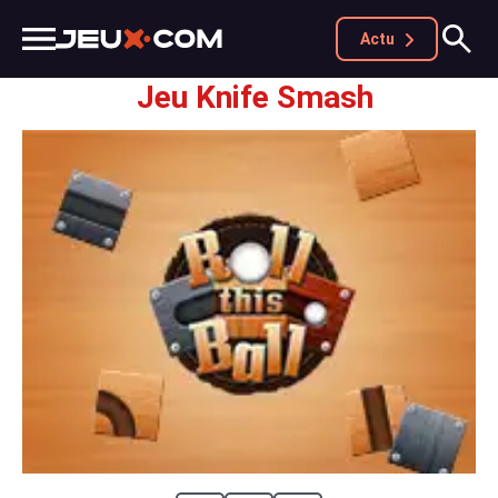
Actu
Agilité
Réflexe
Knife Smash
Jeu Knife Smash
ux
sino
x de casino
Jeux vidéos
 jeux gratuits